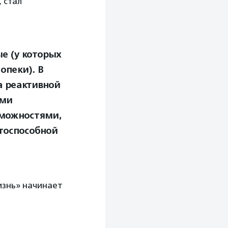
 стал
е (у которых
опеки). В
а реактивной
ыми
зможностями,
тоспособной
изнь» начинает