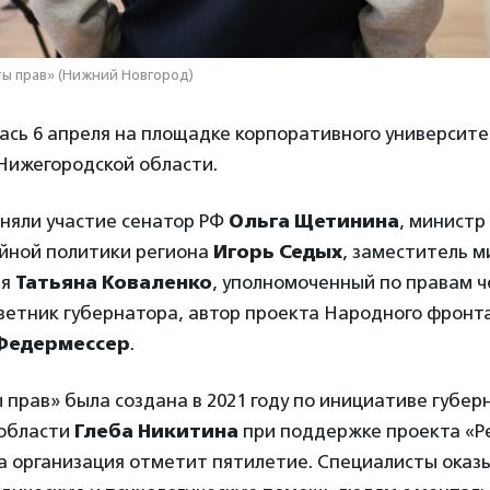
ы прав» (Нижний Новгород)
ась 6 апреля на площадке корпоративного университ
Нижегородской области.
иняли участие сенатор РФ
Ольга Щетинина
, министр
ейной политики региона
Игорь Седых
, заместитель 
ия
Татьяна Коваленко
, уполномоченный по правам 
оветник губернатора, автор проекта Народного фронт
Федермессер
.
прав» была создана в 2021 году по инициативе губер
области
Глеба Никитина
при поддержке проекта «Ре
да организация отметит пятилетие. Специалисты ока