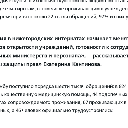
дическую и психологическую помощь людям с ментал
детям-сиротам, в том числе проживающим в учрежден
время принято около 22 тысяч обращений, 97% из них
ия в нижегородских интернатах начинает меня
ря открытости учреждений, готовности к сотру
ных министерств и персонала», — рассказывае
 защиты прав» Екатерина Кантинова.
лужбу поступило порядка шести тысяч обращений: в 824
ть качественную медицинскую помощь, 44 подопечных
ктах сопровождаемого проживания, 67 проживающих в
ных, а 46 человек официально трудоустроились: