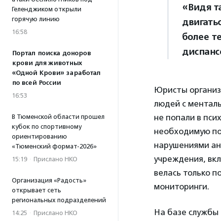
«Видя т
Геленджиком открыли
горячую линию
двигать
16:58
более т
диспанс
Портал поиска доноров
крови для животных
«Одной Крови» заработал
по всей России
Юристы организ
16:53
людей с ментал
не попали в пс
В Тюменской области прошел
кубок по спортивному
необходимую по
ориентированию
нарушениями ан
«Тюменский формат-2026»
учреждения, вк
15:19
·
Прислано НКО
велась только п
Организация «Радость»
мониторинги.
открывает сеть
региональных подразделений
На базе службы
14:25
·
Прислано НКО