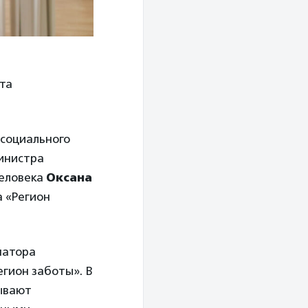
ета
 социального
министра
человека
Оксана
а «Регион
натора
гион заботы». В
зывают