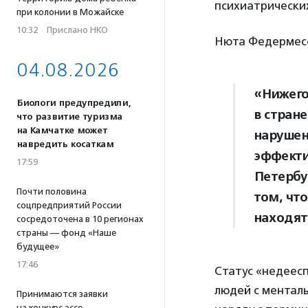
психиатрически
при колонии в Можайске
10:32
·
Прислано НКО
Нюта Федермесс
04.08.2026
«Нижего
Биологи предупредили,
в стран
что развитие туризма
на Камчатке может
нарушен
навредить косаткам
эффекти
17:59
Петербу
Почти половина
том, чт
соцпредприятий России
находят
сосредоточена в 10 регионах
страны — фонд «Наше
будущее»
17:46
Статус «недеес
людей с менталь
Принимаются заявки
на конкурс эссе