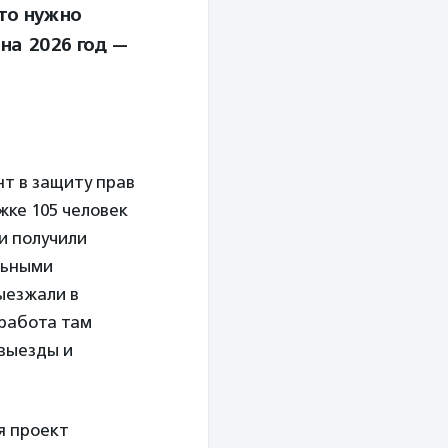
то нужно
на 2026 год —
т в защиту прав
жке 105 человек
и получили
льными
ыезжали в
 работа там
 выезды и
я проект