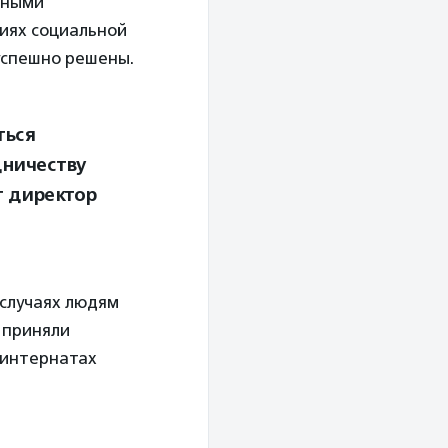
ьными
иях социальной
 успешно решены.
ться
дничеству
т директор
 случаях людям
 приняли
 интернатах