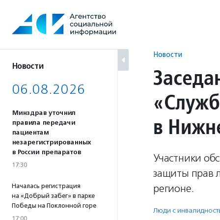
Перейти
к
содержанию
Новости
Новости
Заседа
06.08.2026
«Служб
Минздрав уточнил
в Нижн
правила передачи
пациентам
незарегистрированных
в России препаратов
Участники об
17:30
защиты прав 
Началась регистрация
регионе.
на «Добрый забег» в парке
Победы на Поклонной горе
Люди с инвалидност
17:00