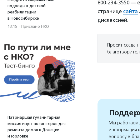
800-234-3550 — 
подходы к детской
странице
сайта
реабилитации
в Новосибирске
дислексией.
13:15
·
Прислано НКО
Проект создан
благотворител
Поддерж
Патриаршая гуманитарная
Мы работаем, 
миссия ищет волонтеров для
информация и
ремонта домов в Донецке
и Горловке
вопросу в бла