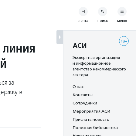
лента
поиск
меню
18+
я линия
АСИ
ей
Экспертная организация
и информационное
агентство некоммерческого
сектора
ся за
О нас
ержку в
Контакты
Сотрудники
Мероприятия АСИ
Прислать новость
Полезная библиотека
Наши издания