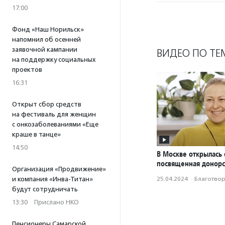
17:00
Фонд «Наш Норильск»
напомнил об осенней
заявочной кампании
ВИДЕО ПО ТЕ
на поддержку социальных
проектов
16:31
Открыт сбор средств
на фестиваль для женщин
с онкозаболеваниями «Еще
краше в танце»
14:50
В Москве открылась 
посвященная донорс
Организация «Продвижение»
и компания «Инва-Титан»
25.04.2024
·
Благотвори
будут сотрудничать
13:30
·
Прислано НКО
Пенсионеры Самарской