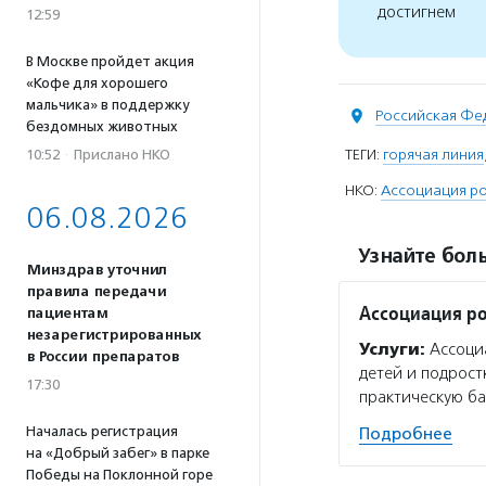
достигнем
12:59
В Москве пройдет акция
«Кофе для хорошего
мальчика» в поддержку
Российская Фе
бездомных животных
ТЕГИ:
горячая линия
10:52
·
Прислано НКО
НКО:
Ассоциация ро
06.08.2026
Узнайте боль
Минздрав уточнил
правила передачи
Ассоциация ро
пациентам
незарегистрированных
Услуги:
Ассоциа
в России препаратов
детей и подрост
17:30
практическую ба
Началась регистрация
Подробнее
на «Добрый забег» в парке
Победы на Поклонной горе