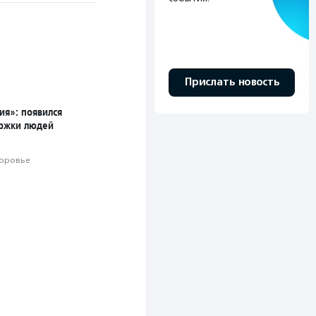
Прислать новость
я»: появился
ржки людей
оровье