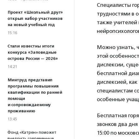
Специалисты го
Проект «Школьный друг»
трудностями в о
открыл набор участников
также учителей 
на новый учебный год
нейропсихологов
15:16
Стали известны итоги
Можно узнать, ч
конкурса «Заповедные
этой особенност
острова России — 2026»
дислексии, суще
14:21
бесплатной диа
Минтруд представил
дислексией, как
программы повышения
специалистам со
квалификации по ранней
помощи
особенные учащ
и сопровождаемому
проживанию
Бесплатная горя
13:45
звонков два дня 
15:00 по москов
Фонд «Катрен» поможет
внедрить современные