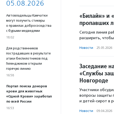
05.08.2026
«Билайн» и 
Автовладельцы Камчатки
могут получить стикеры
пропавших л
о правилах добрососедства
с бурыми медведями
Сегодня линия ра
18:02
расширить, чтобы
Новости
·
25.05.2026
Для родственников
пострадавших в результате
атаки беспилотников под
Геленджиком открыли
Заседание н
горячую линию
«Службы защ
16:58
Новгороде
Портал поиска доноров
Участники обсуди
крови для животных
вопросы защиты 
«Одной Крови» заработал
и детей-сирот в р
по всей России
16:53
Новости
·
09.04.2026