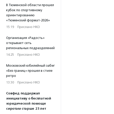
В Тюменской области прошел
кубок по спортивному
ориентированию
«Тюменский формат-2026»
15:19
·
Прислано НКО
Организация «Радость»
открывает сеть
региональных подразделений
14:25
·
Прислано НКО
Московский юбилейный забег
«Без границ» прошел в стиле
ретро
13:30
·
Прислано НКО
Совфед поддержал
инициативу о бесплатной
юридической помощи
сиротам старше 23 лет