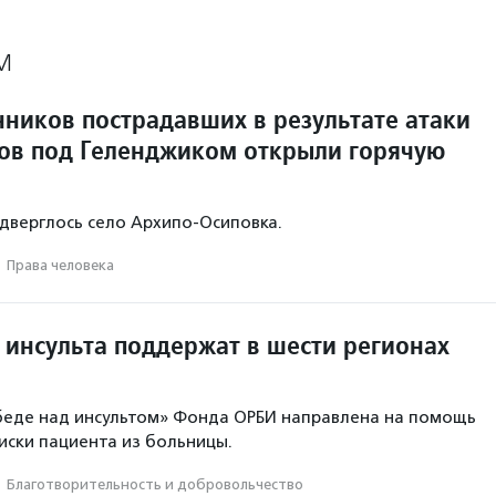
М
нников пострадавших в результате атаки
ов под Геленджиком открыли горячую
одверглось село Архипо‑Осиповка.
·
Права человека
 инсульта поддержат в шести регионах
беде над инсультом» Фонда ОРБИ направлена на помощь
иски пациента из больницы.
·
Благотвори­тель­ность и доброволь­чест­во