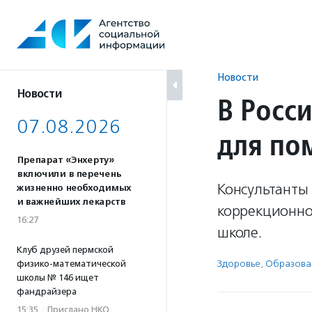
Перейти
к
содержанию
Новости
Новости
В Росс
07.08.2026
для по
Препарат «Энхерту»
включили в перечень
Консультанты 
жизненно необходимых
и важнейших лекарств
коррекционно
16:27
школе.
Клуб друзей пермской
Здоровье
,
Образова
физико-математической
школы № 146 ищет
фандрайзера
15:35
·
Прислано НКО