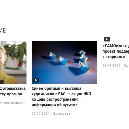
МЕ
«САМОизоляци
проект подде
с псориазом
29.07.2021
·
Зд
фотовыставка,
Синее оригами и выставка
тву органов
художников с РАС — акции НКО
ко Дню распространения
­тель­ность и доброволь­чест­во
информации об аутизме
02.04.2024
·
Здоровье