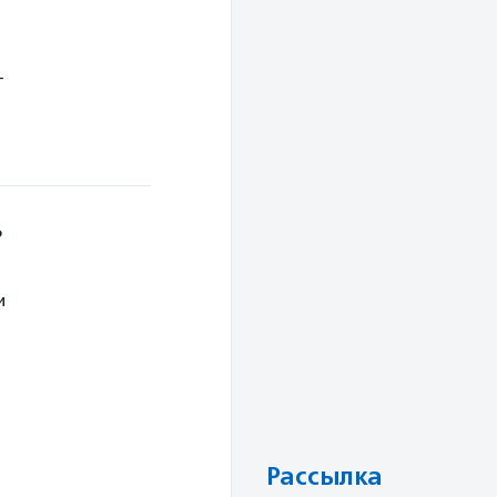
т
ь
и
Рассылка