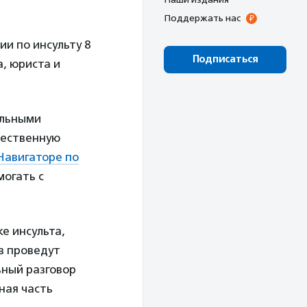
Поддержать нас
и по инсульту 8
Подписаться
а, юриста и
альными
чественную
Навигаторе по
могать с
е инсульта,
в проведут
ный разговор
ная часть