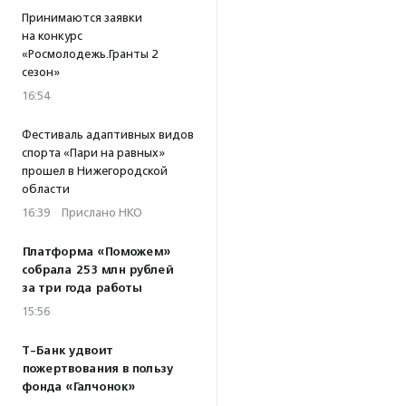
Принимаются заявки
на конкурс
«Росмолодежь.Гранты 2
сезон»
16:54
Фестиваль адаптивных видов
спорта «Пари на равных»
прошел в Нижегородской
области
16:39
·
Прислано НКО
Платформа «Поможем»
собрала 253 млн рублей
за три года работы
15:56
Т-Банк удвоит
пожертвования в пользу
фонда «Галчонок»