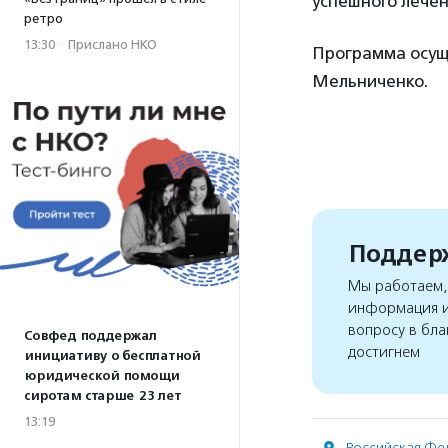
успешного лечен
ретро
13:30
·
Прислано НКО
Программа осущ
Мельниченко.
Поддерж
Мы работаем, 
информация и
вопросу в бла
Совфед поддержал
достигнем
инициативу о бесплатной
юридической помощи
сиротам старше 23 лет
13:19
Российская Фе