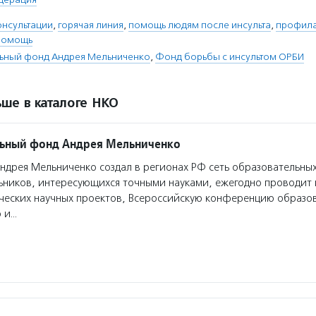
онсультации
,
горячая линия
,
помощь людям после инсульта
,
профила
помощь
льный фонд Андрея Мельниченко
,
Фонд борьбы с инсультом ОРБИ
ше в каталоге НКО
льный фонд Андрея Мельниченко
дрея Мельниченко создал в регионах РФ сеть образовательных
ьников, интересующихся точными науками, ежегодно проводит 
нческих научных проектов, Всероссийскую конференцию образо
ю и…