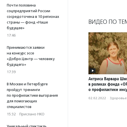
Почти половина
соцпредприятий России
сосредоточена в 10 регионах
ВИДЕО ПО ТЕ
страны — фонд «Наше
будущее»
17:46
Принимаются заявки
на конкурс эссе
«Добро.Центр — человеку
будущего»
17:39
Актриса Варвара Шм
в роликах фонда «О
В Москве и Петербурге
о профилактике инс
пройдут тренинги
по профилактике выгорания
02.02.2022
·
Здоровье
для помогающих
специалистов
15:32
·
Прислано НКО
Уникальный спектакль