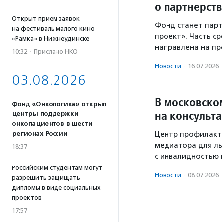
о партнерст
Открыт прием заявок
Фонд станет пар
на фестиваль малого кино
проект». Часть с
«Рамка» в Нижнеудинске
направлена на п
10:32
·
Прислано НКО
Новости
·
16.07.2026
03.08.2026
В московско
Фонд «Онкологика» открыл
на консульт
центры поддержки
онкопациентов в шести
регионах России
Центр профилакт
медиатора для ль
18:37
с инвалидностью 
Российским студентам могут
Новости
·
08.07.2026
разрешить защищать
дипломы в виде социальных
проектов
17:57