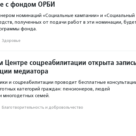
ве с фондом ОРБИ
тнером номинаций «Социальные кампании» и «Социальный
редств, полученных от подачи работ в эти номинации, буде
рограммы фонда.
·
Здоровье
м Центре соцреабилитации открыта запис
ации медиатора
ики и соцреабилитации проводит бесплатные консультаци
готных категорий граждан: пенсионеров, людей
и многодетных семей.
·
Благотвори­тель­ность и доброволь­чест­во