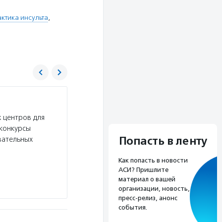
ктика инсульта
,
ОРБИ
 центров для
Услуги:
Фонд ОРБИ оказывает информационну
конкурсы
кто столкнулся с инсультом, оплачивает реаби
Попасть в ленту
вательных
пережившими инсульт. Все услуги бесплатны дл
Волонтерство:
Фонду ОРБИ можно помогать 
Как попасть в новости
в спортивное сообщество фонда и создав собы
АСИ? Пришлите
материал о вашей
Подробнее
организации, новость,
пресс-релиз, анонс
события.