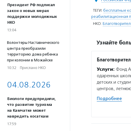
Президент РФ подписал
ТЕГИ:
бесплатные к
закон о новых мерах
реабилитационная 
поддержки молодежных
НКО
НКО:
Благотворите
13:04
Узнайте боль
Волонтеры Наставнического
центра преобразили
территорию дома ребенка
Благотворите
при колонии в Можайске
10:32
·
Прислано НКО
Услуги:
Фонд Ан
одаренных школ
детских и студе
04.08.2026
центров, летню
Подробнее
Биологи предупредили,
что развитие туризма
на Камчатке может
навредить косаткам
17:59