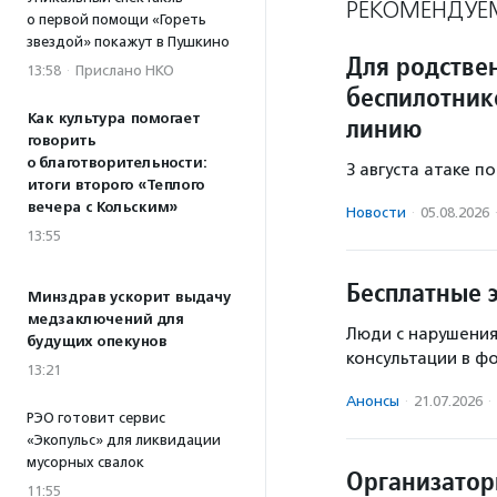
РЕКОМЕНДУЕ
о первой помощи «Гореть
звездой» покажут в Пушкино
Для родстве
13:58
·
Прислано НКО
беспилотник
Как культура помогает
линию
говорить
о благотворительности:
3 августа атаке п
итоги второго «Теплого
вечера с Кольским»
Новости
·
05.08.2026
13:55
Бесплатные 
Минздрав ускорит выдачу
медзаключений для
Люди с нарушения
будущих опекунов
консультации в ф
13:21
Анонсы
·
21.07.2026
·
РЭО готовит сервис
«Экопульс» для ликвидации
мусорных свалок
Организатор
11:55