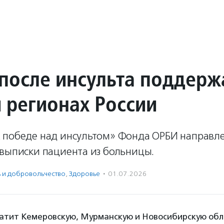
после инсульта поддерж
и регионах России
 победе над инсультом» Фонда ОРБИ направл
 выписки пациента из больницы.
ь и доброволь­чест­во
,
Здоровье
·
01.07.2026
атит Кемеровскую, Мурманскую и Новосибирскую обла