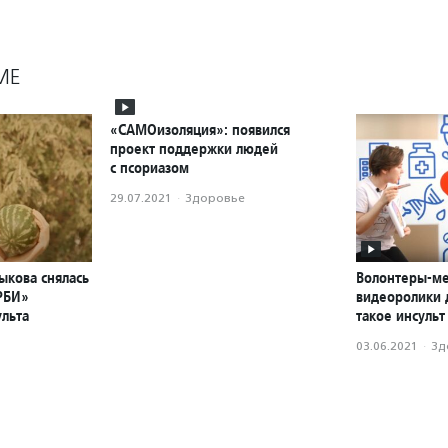
МЕ
«САМОизоляция»: появился
проект поддержки людей
с псориазом
29.07.2021
·
Здоровье
ыкова снялась
Волонтеры-ме
РБИ»
видеоролики д
ульта
такое инсульт
03.06.2021
·
Зд