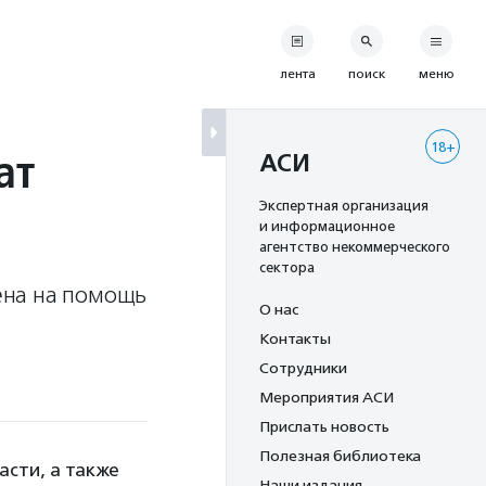
лента
поиск
меню
18+
ат
АСИ
Экспертная организация
и информационное
агентство некоммерческого
сектора
ена на помощь
О нас
Контакты
Сотрудники
Мероприятия АСИ
Прислать новость
Полезная библиотека
сти, а также
Наши издания