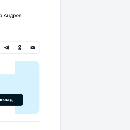
а Андрея
 вклад