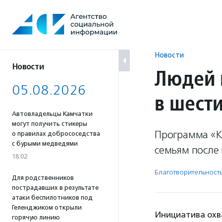
Перейти
к
содержанию
Новости
Новости
Людей 
05.08.2026
в шест
Автовладельцы Камчатки
могут получить стикеры
Программа «К
о правилах добрососедства
с бурыми медведями
семьям после
18:02
Благотвори­тель­ност
Для родственников
пострадавших в результате
атаки беспилотников под
Геленджиком открыли
Инициатива охв
горячую линию