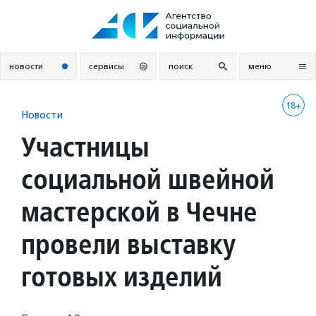
Перейти
к
содержанию
новости
сервисы
поиск
меню
18+
Новости
Участницы
социальной швейной
мастерской в Чечне
провели выставку
готовых изделий