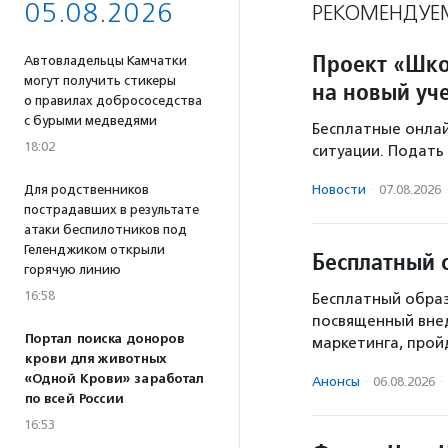
05.08.2026
РЕКОМЕНДУЕ
Проект «Шко
Автовладельцы Камчатки
могут получить стикеры
на новый уч
о правилах добрососедства
с бурыми медведями
Бесплатные онлай
18:02
ситуации. Подать 
Для родственников
Новости
·
07.08.2026
пострадавших в результате
атаки беспилотников под
Геленджиком открыли
Бесплатный 
горячую линию
16:58
Бесплатный образ
посвященный вне
Портал поиска доноров
маркетинга, пройд
крови для животных
«Одной Крови» заработал
Анонсы
·
06.08.2026
·
по всей России
16:53