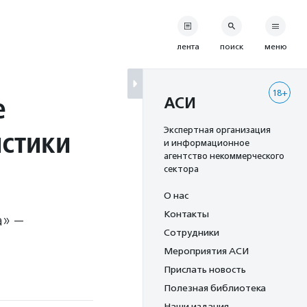
лента
поиск
меню
18+
е
АСИ
истики
Экспертная организация
и информационное
агентство некоммерческого
сектора
О нас
Контакты
а» —
Сотрудники
Мероприятия АСИ
Прислать новость
Полезная библиотека
Наши издания