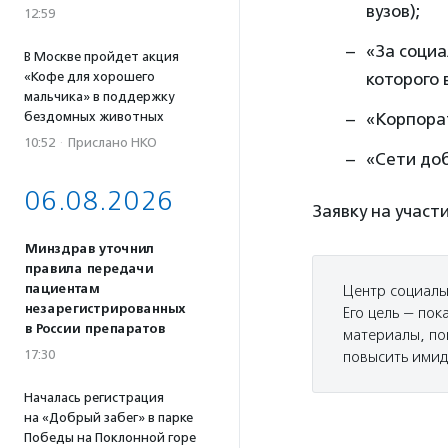
вузов);
12:59
«За социа
В Москве пройдет акция
«Кофе для хорошего
которого
мальчика» в поддержку
бездомных животных
«Корпора
10:52
·
Прислано НКО
«Сети доб
06.08.2026
Заявку на участ
Минздрав уточнил
правила передачи
пациентам
Центр социаль
незарегистрированных
Его цель — по
в России препаратов
материалы, по
17:30
повысить имид
Началась регистрация
на «Добрый забег» в парке
Победы на Поклонной горе