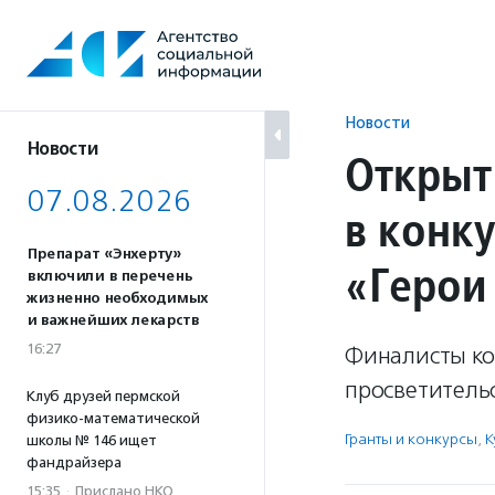
Перейти
к
содержанию
Новости
Новости
Открыт
07.08.2026
в конк
Препарат «Энхерту»
«Герои
включили в перечень
жизненно необходимых
и важнейших лекарств
16:27
Финалисты ко
просветитель
Клуб друзей пермской
физико-математической
Гранты и конкурсы
,
К
школы № 146 ищет
фандрайзера
15:35
·
Прислано НКО