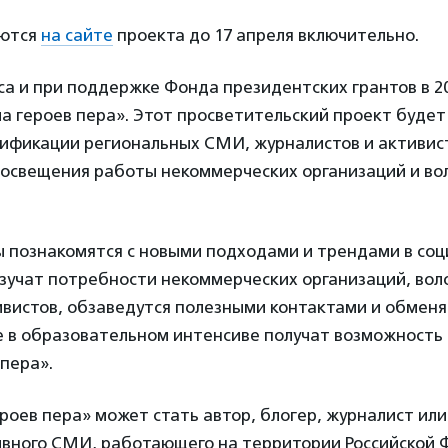
аются
на сайте
проекта до 17 апреля включительно.
са и при поддержке Фонда президентских грантов в 20
а героев пера». Этот просветительский проект будет
ификации региональных СМИ, журналистов и активист
 освещения работы некоммерческих организаций и во
ы познакомятся с новыми подходами и трендами в со
изучат потребности некоммерческих организаций, вол
ивистов, обзаведутся полезными контактами и обмен
е в образовательном интенсиве получат возможность
 пера».
оев пера» может стать автор, блогер, журналист или
ивного СМИ, работающего на территории Российской 