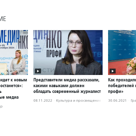
МЕ
ридет к новым
Представители медиа рассказали,
Как проходил
останется»:
какими навыками должен
победителей 
ь
обладать современный журналист
профи»
вые медиа
08.11.2022
·
Культура и просвещение
30.06.2021
·
Гр
ор