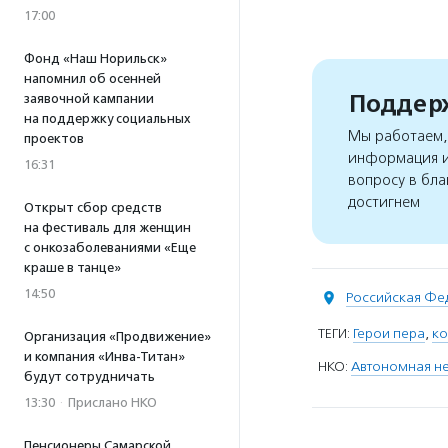
17:00
Фонд «Наш Норильск»
напомнил об осенней
Поддерж
заявочной кампании
на поддержку социальных
Мы работаем, 
проектов
информация и
16:31
вопросу в бла
достигнем
Открыт сбор средств
на фестиваль для женщин
с онкозаболеваниями «Еще
краше в танце»
14:50
Российская Фе
ТЕГИ:
Герои пера
,
ко
Организация «Продвижение»
и компания «Инва-Титан»
НКО:
Автономная не
будут сотрудничать
13:30
·
Прислано НКО
Пенсионеры Самарской