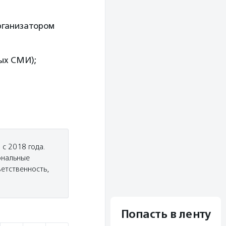
организатором
ых СМИ);
с 2018 года.
ональные
етственность,
Попасть в ленту