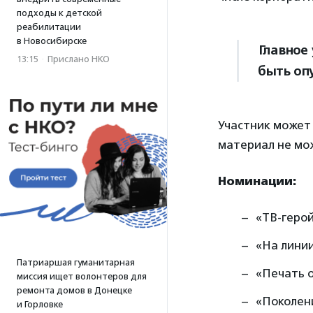
подходы к детской
реабилитации
в Новосибирске
Главное
13:15
·
Прислано НКО
быть опу
Участник может 
материал не мо
Номинации:
«ТВ-герой
«На линии
Патриаршая гуманитарная
«Печать 
миссия ищет волонтеров для
ремонта домов в Донецке
«Поколен
и Горловке