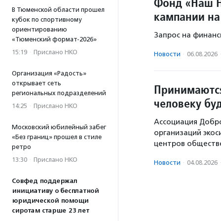
Фонд «Наш Н
В Тюменской области прошел
кампании на
кубок по спортивному
ориентированию
Запрос на финанс
«Тюменский формат-2026»
15:19
·
Прислано НКО
Новости
·
06.08.2026
Организация «Радость»
открывает сеть
Принимаются
региональных подразделений
человеку бу
14:25
·
Прислано НКО
Ассоциация Добр
Московский юбилейный забег
организаций экос
«Без границ» прошел в стиле
центров обществе
ретро
13:30
·
Прислано НКО
Новости
·
04.08.2026
Совфед поддержал
инициативу о бесплатной
юридической помощи
сиротам старше 23 лет