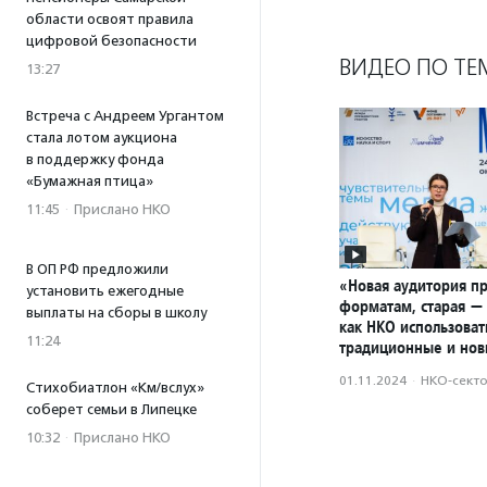
области освоят правила
цифровой безопасности
ВИДЕО ПО ТЕ
13:27
Встреча с Андреем Ургантом
стала лотом аукциона
в поддержку фонда
«Бумажная птица»
11:45
·
Прислано НКО
В ОП РФ предложили
«Новая аудитория п
установить ежегодные
форматам, старая — 
выплаты на сборы в школу
как НКО использоват
11:24
традиционные и но
01.11.2024
·
НКО-сект
Стихобиатлон «Км/вслух»
соберет семьи в Липецке
10:32
·
Прислано НКО