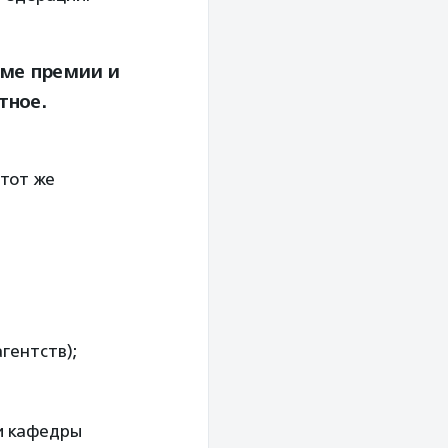
еме премии и
тное.
 тот же
гентств);
и кафедры