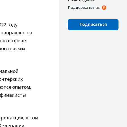
Поддержать нас
22 году
Подписаться
 направлен на
ов в сфере
лонтерских
циальной
онтерских
яются опытом.
 финалисты
 редакция, в том
Федерации.