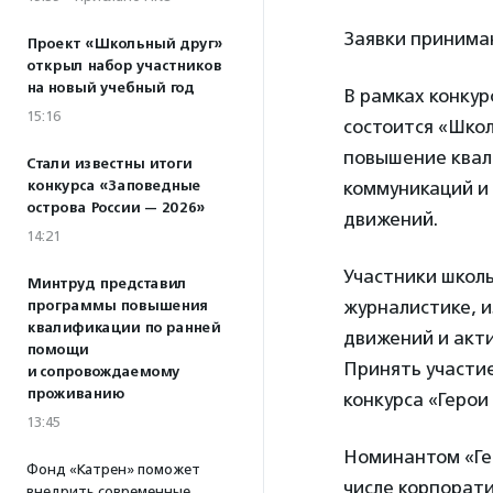
Заявки приним
Проект «Школьный друг»
открыл набор участников
на новый учебный год
В рамках конкур
15:16
состоится «Школ
повышение квал
Стали известны итоги
конкурса «Заповедные
коммуникаций и
острова России — 2026»
движений.
14:21
Участники школ
Минтруд представил
журналистике, 
программы повышения
квалификации по ранней
движений и акт
помощи
Принять участи
и сопровождаемому
проживанию
конкурса «Герои
13:45
Номинантом «Гер
Фонд «Катрен» поможет
числе корпорат
внедрить современные