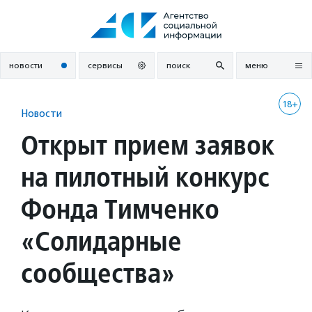
Перейти
к
содержанию
новости
сервисы
поиск
меню
18+
Новости
Открыт прием заявок
на пилотный конкурс
Фонда Тимченко
«Солидарные
сообщества»