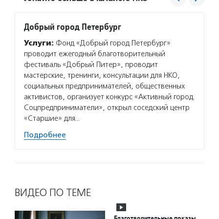
Добрый город Петербург
Благо
Тимче
Услуги:
Фонд «Добрый город Петербург»
Услуг
проводит ежегодный благотворительный
семейн
фестиваль «Добрый Питер», проводит
которы
мастерские, тренинги, консультации для НКО,
года. 
социальных предпринимателей, общественных
деятел
активистов, организует конкурс «Активный город.
Соцпредприниматели», открыл соседский центр
Подро
«Старшие» для…
Подробнее
ВИДЕО ПО ТЕМЕ
Благотворительные показы