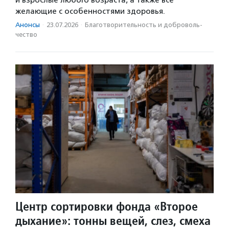
и взрослые любого возраста, а также все
желающие с особенностями здоровья.
Анонсы
·
23.07.2026
·
Благотвори­тель­ность и доброволь­
чест­во
Центр сортировки фонда «Второе
дыхание»: тонны вещей, слез, смеха