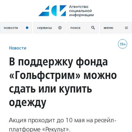
Перейти
к
содержанию
новости
сервисы
поиск
меню
18+
Новости
В поддержку фонда
«Гольфстрим» можно
сдать или купить
одежду
Акция проходит до 10 мая на ресейл-
платформе «Рекульт».