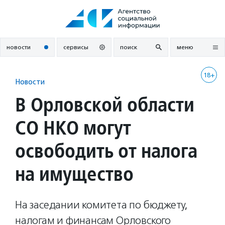
Перейти
к
содержанию
новости
сервисы
поиск
меню
18+
Новости
В Орловской области
СО НКО могут
освободить от налога
на имущество
На заседании комитета по бюджету,
налогам и финансам Орловского