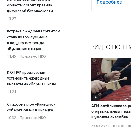
Подробнее
области освоят правила
цифровой безопасности
13:27
Встреча с Андреем Ургантом
стала лотом аукциона
в поддержку фонда
ВИДЕО ПО ТЕ
«Бумажная птица»
11:45
·
Прислано НКО
В ОП РФ предложили
установить ежегодные
выплаты на сборы в школу
11:24
Стихобиатлон «Км/вслух»
АСИ опубликовало р
соберет семьи в Липецке
о музыкальном педаг
шумовом ансамбле
10:32
·
Прислано НКО
26.06.2024
·
Благотвори