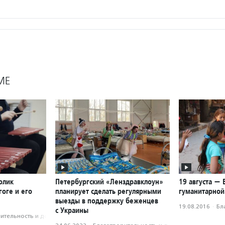
МЕ
олик
Петербургский «Ленздравклоун»
19 августа —
оге и его
планирует сделать регулярными
гуманитарно
выезды в поддержку беженцев
19.08.2016
·
Бл
с Украины
­тель­ность и доброволь­чест­во