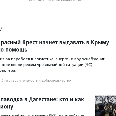
24.06.2022
·
Благотвори­тель­ность и доброволь­чест­во
М
Красный Крест начнет выдавать в Крыму
ую помощь
 из-за перебоев в логистике, энерго- и водоснабжении
ополе ввели режим чрезвычайной ситуации (ЧС)
рактера.
·
Благотвори­тель­ность и доброволь­чест­во
паводка в Дагестане: кто и как
гиону