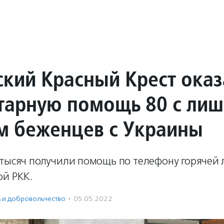
ский Красный Крест оказ
тарную помощь 80 с ли
м беженцев с Украины
 тысяч получили помощь по телефону горячей 
ой РКК.
ь и доброволь­чест­во
·
05.05.2022