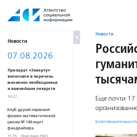
Перейти
к
содержанию
Новости
Новости
Россий
07.08.2026
гумани
Препарат «Энхерту»
тысяча
включили в перечень
жизненно необходимых
и важнейших лекарств
16:27
Еще почти 17
организованн
Клуб друзей пермской
физико-математической
Благотвори­тель­ност
школы № 146 ищет
фандрайзера
15:35
·
Прислано НКО