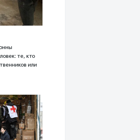
тонны
овек: те, кто
ственников или