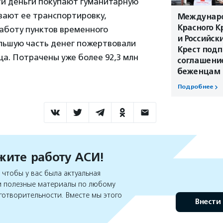
эти деньги покупают гуманитарную
вают ее транспортировку,
Междунаро
Красного К
аботу пунктов временного
и Российск
льшую часть денег пожертвовали
Крест подп
а. Потрачены уже более 92,3 млн
соглашени
беженцам
Подробнее
ите работу АСИ!
чтобы у вас была актуальная
 полезные материалы по любому
готворительности. Вместе мы этого
Внести