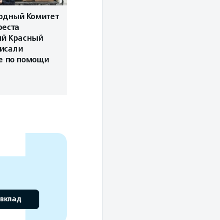
дный Комитет
реста
ий Красный
исали
е по помощи
 вклад