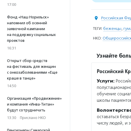
17:00
Фонд «Наш Норильск»
Российская Фе
напомнил об осенней
ТЕГИ:
беженцы
,
гум
заявочной кампании
на поддержку социальных
НКО:
Общероссийска
проектов
16:31
Узнайте боль
Открыт сбор средств
на фестиваль для женщин
Российский Кр
с онкозаболеваниями «Еще
краше в танце»
Услуги:
Российс
14:50
полустационарно
обучение социал
Организация «Продвижение»
школы пациенто
и компания «Инва-Титан»
Волонтерств
будут сотрудничать
оставаться безр
13:30
·
Прислано НКО
числу людей, и э
Пенсионеры Самарской