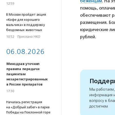
беженцам
. На 
12:59
помощь, оплачи
В Москве пройдет акция
обеспечивают р
«Кофе для хорошего
размещения. Бо
мальчика» в поддержку
юридические лиц
бездомных животных
рублей.
10:52
·
Прислано НКО
06.08.2026
Минздрав уточнил
правила передачи
пациентам
Поддерж
незарегистрированных
в России препаратов
Мы работаем, 
17:30
информация и
вопросу в бла
Началась регистрация
достигнем
на «Добрый забег» в парке
Победы на Поклонной горе