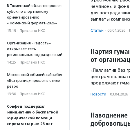
В республике раб
В Тюменской области прошел
чемпионы и фонды
кубок по спортивному
для пострадавших
ориентированию
выплаты компенс
«Тюменский формат-2026»
Статьи
·
06.04.2026
·
15:19
·
Прислано НКО
Организация «Радость»
открывает сеть
Партия гума
региональных подразделений
от организа
14:25
·
Прислано НКО
«Паллиатив без г
Московский юбилейный забег
центром паллиат
«Без границ» прошел в стиле
продолжают гума
ретро
13:30
·
Прислано НКО
Новости
·
03.04.2026
Совфед поддержал
инициативу о бесплатной
Наводнение 
юридической помощи
добровольцы
сиротам старше 23 лет