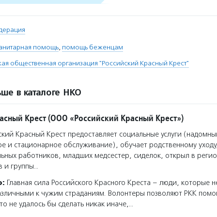
дерация
анитарная помощь
,
помощь беженцам
я общественная организация "Российский Красный Крест"
ше в каталоге НКО
асный Крест (ООО «Российский Красный Крест»)
кий Красный Крест предоставляет социальные услуги (надомны
е и стационарное обслуживание), обучает родственному уходу
ьных работников, младших медсестер, сиделок, открыл в регио
в и группы…
о:
Главная сила Российского Красного Креста – люди, которые н
азличными к чужим страданиям. Волонтеры позволяют РКК помо
то не удалось бы сделать никак иначе,…