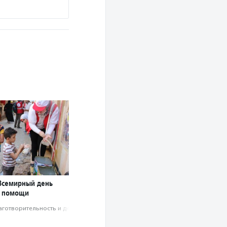
 Всемирный день
й помощи
аготвори­тель­ность и доброволь­чест­во