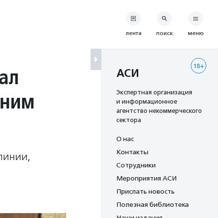
лента
поиск
меню
18+
ал
АСИ
шним
Экспертная организация
и информационное
агентство некоммерческого
сектора
О нас
Контакты
линии,
Сотрудники
Мероприятия АСИ
Прислать новость
Полезная библиотека
Наши издания