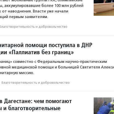
отают мобильные группы РКК, олимпийские
, аккумулировавшие более 100 млн рублей
 от наводнения. Власти уже начали
аций первым заявителям.
Благотвори­тель­ность и доброволь­чест­во
нитарной помощи поступила в ДНР
ции «Паллиатив без границ»
раниц» совместно с Федеральным научно-практическим
ивной медицинской помощи и больницей Святителя Алекс
нитарную миссию.
·
Благотвори­тель­ность и доброволь­чест­во
в Дагестане: чем помогают
 и благотворительные