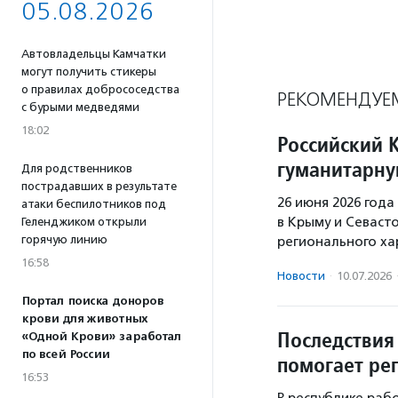
05.08.2026
Автовладельцы Камчатки
могут получить стикеры
о правилах добрососедства
РЕКОМЕНДУЕ
с бурыми медведями
18:02
Российский 
гуманитарн
Для родственников
пострадавших в результате
26 июня 2026 года
атаки беспилотников под
в Крыму и Севаст
Геленджиком открыли
горячую линию
регионального ха
16:58
Новости
·
10.07.2026
Портал поиска доноров
крови для животных
Последствия 
«Одной Крови» заработал
по всей России
помогает ре
16:53