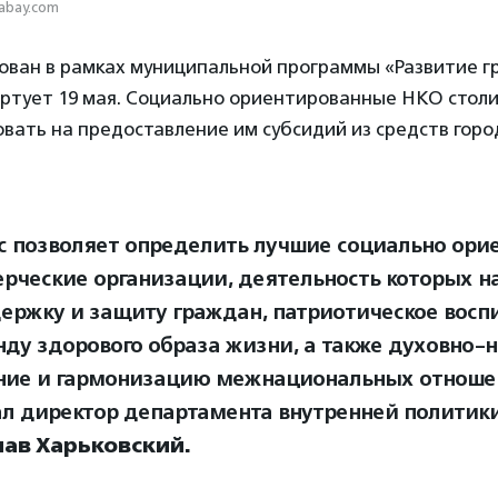
abay.com
зован в рамках муниципальной программы «Развитие г
артует 19 мая. Социально ориентированные НКО стол
вать на предоставление им субсидий из средств гор
с позволяет определить лучшие социально ор
рческие организации, деятельность которых н
ержку и защиту граждан, патриотическое восп
нду здорового образа жизни, а также духовно-
ние и гармонизацию межнациональных отноше
ал директор департамента внутренней политик
лав Харьковский.