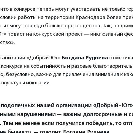
 что в конкурсе теперь могут участвовать не только г
условии работы на территории Краснодара более трех 
ы смогут гораздо больше претендентов. Так, наприм
» подаст на конкурс свой проект — инклюзивный фе
ство».
рганизации «Добрый-Юг»
Богдана Руднева
отметил
 конкурса на событийность и разовые благотворитель
о, безусловно, важно для привлечения внимания к ка
я культуры инклюзии.
 подопечных нашей организации «Добрый-Юг»
ными нарушениями — важны долгосрочные и 
. Тем не менее если получится победить, то от
не бывает», — говорит Богдана Руднева.