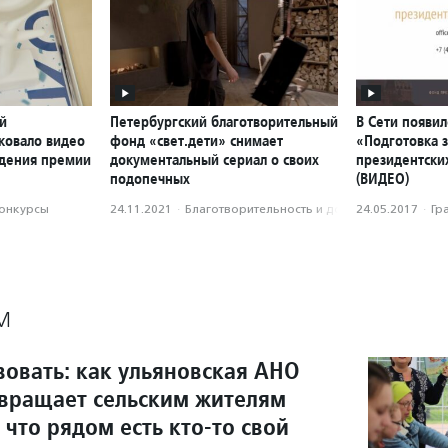
й
Петербургский благотворительный
В Сети появил
ковало видео
фонд «свет.дети» снимает
«Подготовка з
ждения премии
документальный сериал о своих
президентски
подопечных
(ВИДЕО)
конкурсы
24.11.2021
·
Благотвори­тель­ность и доброволь­чест­во
24.05.2017
·
Гр
М
вовать: как ульяновская АНО
звращает сельским жителям
 что рядом есть кто-то свой