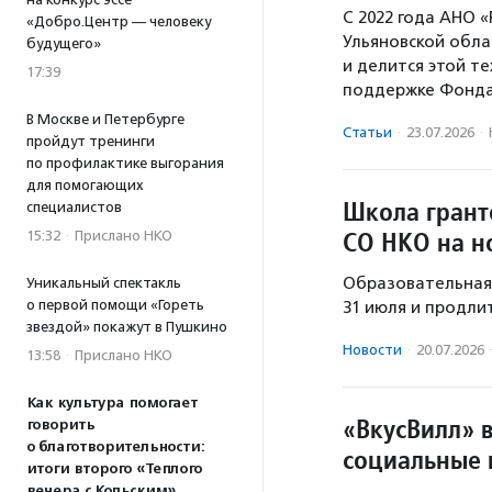
С 2022 года АНО «
«Добро.Центр — человеку
Ульяновской обла
будущего»
и делится этой т
17:39
поддержке Фонда
В Москве и Петербурге
Статьи
·
23.07.2026
·
пройдут тренинги
по профилактике выгорания
для помогающих
Школа грант
специалистов
СО НКО на н
15:32
·
Прислано НКО
Образовательная 
Уникальный спектакль
о первой помощи «Гореть
31 июля и продли
звездой» покажут в Пушкино
Новости
·
20.07.2026
13:58
·
Прислано НКО
Как культура помогает
«ВкусВилл» 
говорить
о благотворительности:
социальные 
итоги второго «Теплого
вечера с Кольским»