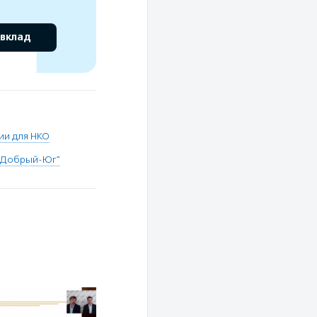
 вклад
ии для НКО
 "Добрый-Юг"