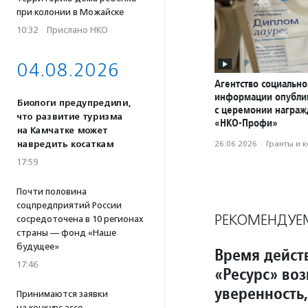
при колонии в Можайске
10:32
·
Прислано НКО
04.08.2026
Агентство социально
информации опубли
Биологи предупредили,
с церемонии награ
что развитие туризма
«НКО-Профи»
на Камчатке может
навредить косаткам
26.06.2026
·
Гранты и 
17:59
Почти половина
соцпредприятий России
РЕКОМЕНДУЕ
сосредоточена в 10 регионах
страны — фонд «Наше
будущее»
Время дейст
17:46
«Ресурс» во
уверенность,
Принимаются заявки
на конкурс эссе