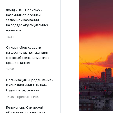
Фонд «Наш Норильск»
напомнил об осенней
заявочной кампании
на поддержку социальных
проектов
16:31
Открыт сбор средств
на фестиваль для женщин
с онкозаболеваниями «Еще
краше в танце»
14:50
Организация «Продвижение»
и компания «Инва-Титан»
будут сотрудничать
13:30
·
Прислано НКО
Пенсионеры Самарской
области освоят правила