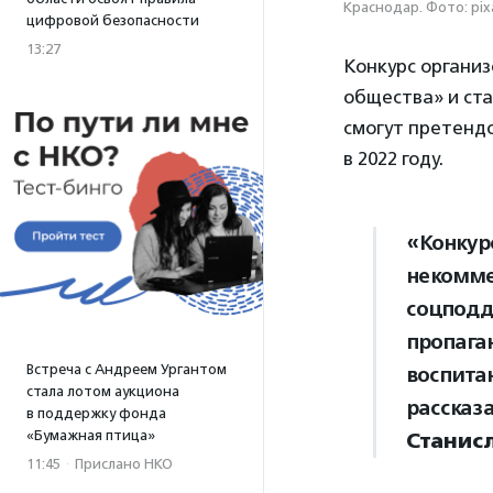
Краснодар. Фото: pix
цифровой безопасности
13:27
Конкурс органи
общества» и ст
смогут претендо
в 2022 году.
«Конкур
некомме
соцподд
пропага
Встреча с Андреем Ургантом
воспита
стала лотом аукциона
рассказ
в поддержку фонда
«Бумажная птица»
Станис
11:45
·
Прислано НКО