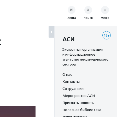
лента
поиск
меню
18+
с
АСИ
Экспертная организация
и информационное
агентство некоммерческого
сектора
О нас
Контакты
Сотрудники
Мероприятия АСИ
Прислать новость
Полезная библиотека
Наши издания