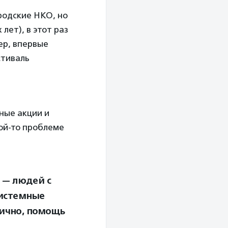
ородские НКО, но
лет), в этот раз
ер, впервые
стиваль
а
ные акции и
кой-то проблеме
 — людей с
системные
лично, помощь