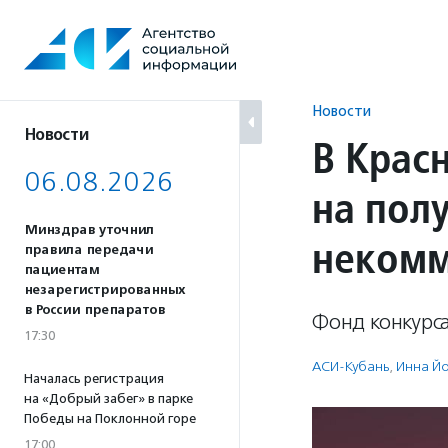
Перейти
к
содержанию
Новости
Новости
В Крас
06.08.2026
на пол
Минздрав уточнил
некомм
правила передачи
пациентам
незарегистрированных
в России препаратов
Фонд конкурса
17:30
АСИ-Кубань
,
Инна Й
Началась регистрация
на «Добрый забег» в парке
Победы на Поклонной горе
17:00