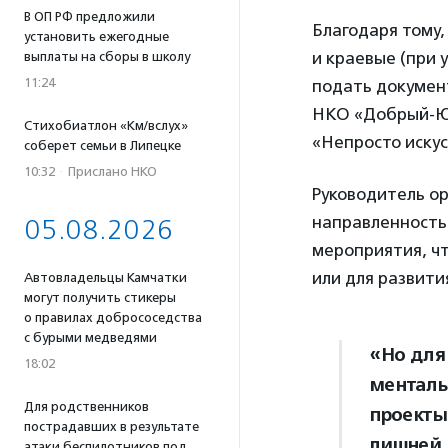
В ОП РФ предложили
Благодаря тому,
установить ежегодные
и краевые (при 
выплаты на сборы в школу
11:24
подать документ
НКО «Добрый-Юг
Стихобиатлон «Км/вслух»
«Непросто искус
соберет семьи в Липецке
10:32
·
Прислано НКО
Руководитель о
направленность
05.08.2026
мероприятия, чт
или для развити
Автовладельцы Камчатки
могут получить стикеры
о правилах добрососедства
с бурыми медведями
«Но для
18:02
менталь
Для родственников
проекты
пострадавших в результате
лишней 
атаки беспилотников под