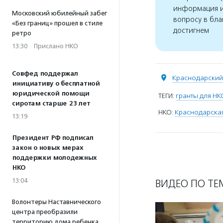
информация и
Московский юбилейный забег
вопросу в бла
«Без границ» прошел в стиле
достигнем
ретро
13:30
·
Прислано НКО
Совфед поддержал
Краснодарский 
инициативу о бесплатной
юридической помощи
ТЕГИ:
гранты для НК
сиротам старше 23 лет
НКО:
Краснодарска
13:19
Президент РФ подписал
закон о новых мерах
поддержки молодежных
НКО
13:04
ВИДЕО ПО ТЕ
Волонтеры Наставнического
центра преобразили
территорию дома ребенка