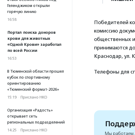
Геленджиком открыли
горячую линию
16:58
Победителей ко
комиссию докуме
Портал поиска доноров
общественных и
крови для животных
«Одной Крови» заработал
принимаются до 
по всей России
Краснодар, ул. Кр
16:53
Телефоны для спра
В Тюменской области прошел
кубок по спортивному
ориентированию
«Тюменский формат-2026»
15:19
·
Прислано НКО
Организация «Радость»
открывает сеть
Поддерж
региональных подразделений
14:25
·
Прислано НКО
Мы работаем, 