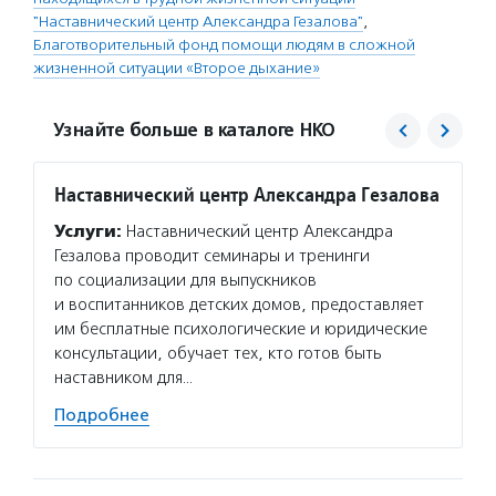
"Наставнический центр Александра Гезалова"
,
Благотворительный фонд помощи людям в сложной
жизненной ситуации «Второе дыхание»
Узнайте больше в каталоге НКО
Наставнический центр Александра Гезалова
Второ
Услуги:
Наставнический центр Александра
Услуг
Гезалова проводит семинары и тренинги
сортир
по социализации для выпускников
на пер
и воспитанников детских домов, предоставляет
помога
им бесплатные психологические и юридические
Фонд п
консультации, обучает тех, кто готов быть
сеть б
наставником для…
Подро
Подробнее