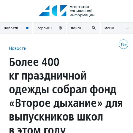
Перейти
к
содержанию
новости
сервисы
поиск
меню
18+
Новости
Более 400
кг праздничной
одежды собрал фонд
«Второе дыхание» для
выпускников школ
в этом году