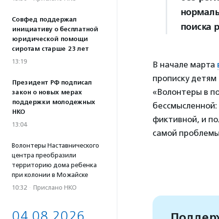
нормаль
Совфед поддержал
поиска 
инициативу о бесплатной
юридической помощи
сиротам старше 23 лет
13:19
В начале марта
прописку детям 
Президент РФ подписал
«Волонтеры в п
закон о новых мерах
поддержки молодежных
бессмысленной: 
НКО
фиктивной, и по
13:04
самой проблемы
Волонтеры Наставнического
центра преобразили
территорию дома ребенка
при колонии в Можайске
10:32
·
Прислано НКО
04.08.2026
Поддерж