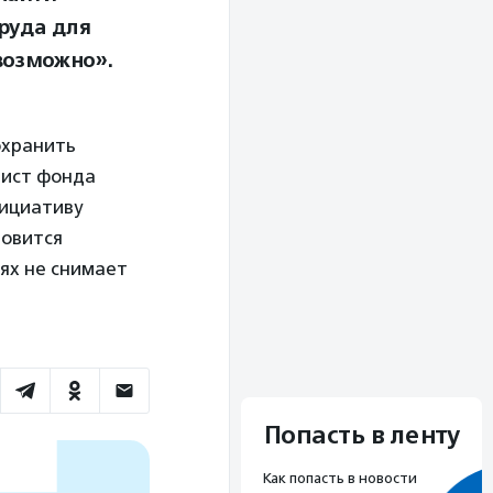
руда для
возможно».
охранить
рист фонда
нициативу
новится
ях не снимает
Попасть в ленту
Как попасть в новости