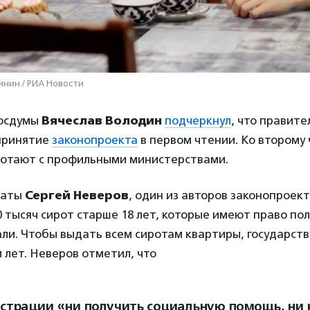
инин / РИА Новости
Госдумы
Вячеслав Володин
подчеркнул
, что правите
принятие
законопроекта
в первом чтении. Ко второму
отают с профильными министерствами.
латы
Сергей Неверов
, один из авторов законопроек
0 тысяч сирот старше 18 лет, которые имеют право пол
али. Чтобы выдать всем сиротам квартиры, государст
 лет. Неверов отметил, что
истрации «ни получить социальную помощь, ни 