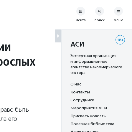
лента
поиск
меню
18+
ии
АСИ
рослых
Экспертная организация
и информационное
агентство некоммерческого
сектора
О нас
Контакты
Сотрудники
Мероприятия АСИ
право быть
Прислать новость
ла его
Полезная библиотека
Наши издания