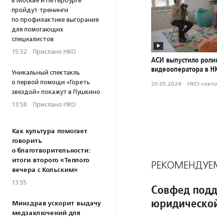
В Москве и Петербурге
пройдут тренинги
по профилактике выгорания
для помогающих
специалистов
15:32
·
Прислано НКО
АСИ выпустило роли
видеооператора в Н
Уникальный спектакль
о первой помощи «Гореть
20.05.2024
·
НКО-сект
звездой» покажут в Пушкино
13:58
·
Прислано НКО
Как культура помогает
говорить
о благотворительности:
итоги второго «Теплого
РЕКОМЕНДУЕ
вечера с Кольским»
13:55
Совфед подд
юридической
Минздрав ускорит выдачу
медзаключений для