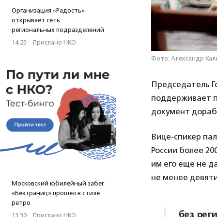
Организация «Радость»
открывает сеть
региональных подразделений
14:25
·
Прислано НКО
Фото: Александр Кал
Председатель 
поддерживает 
документ дораб
Вице-спикер па
России более 20
им его еще не д
не менее девяти
Московский юбилейный забег
«Без границ» прошел в стиле
ретро
без рег
13:30
·
Прислано НКО