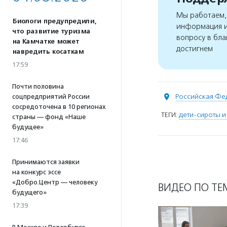
Мы работаем, 
Биологи предупредили,
информация и
что развитие туризма
вопросу в бла
на Камчатке может
достигнем
навредить косаткам
17:59
Почти половина
Российская Фе
соцпредприятий России
сосредоточена в 10 регионах
ТЕГИ:
дети-сироты и
страны — фонд «Наше
будущее»
17:46
Принимаются заявки
на конкурс эссе
«Добро.Центр — человеку
ВИДЕО ПО ТЕ
будущего»
17:39