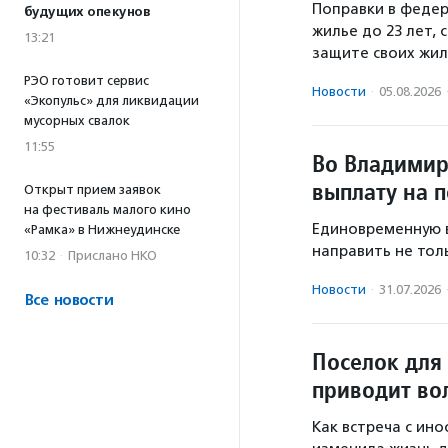
Поправки в федер
будущих опекунов
жилье до 23 лет,
13:21
защите своих жил
РЭО готовит сервис
Новости
·
05.08.2026
«Экопульс» для ликвидации
мусорных свалок
11:55
Во Владимир
выплату на 
Открыт прием заявок
на фестиваль малого кино
Единовременную в
«Рамка» в Нижнеудинске
направить не толь
10:32
·
Прислано НКО
Новости
·
31.07.2026
Все новости
Поселок для
приводит во
Как встреча с ин