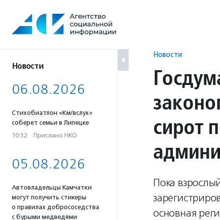
Перейти
к
содержанию
Новости
Новости
Госдум
06.08.2026
законо
Стихобиатлон «Км/вслух»
сирот 
соберет семьи в Липецке
10:32
·
Прислано НКО
админи
05.08.2026
Пока взрослый
Автовладельцы Камчатки
зарегистриро
могут получить стикеры
о правилах добрососедства
основная реги
с бурыми медведями