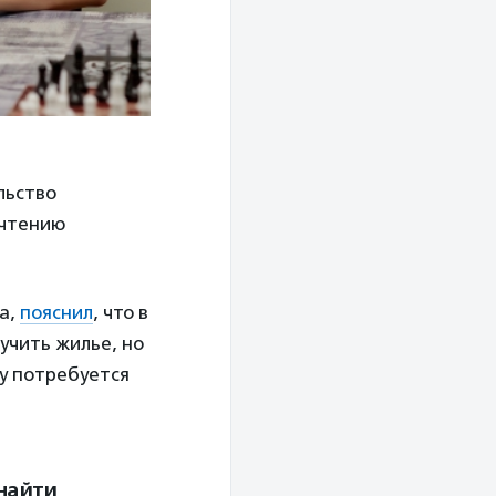
льство
 чтению
та,
пояснил
, что в
учить жилье, но
ву потребуется
найти