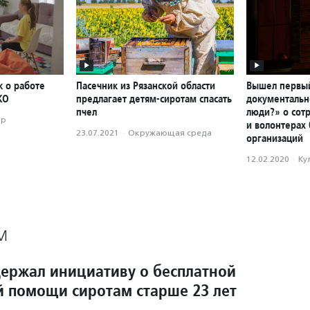
к о работе
Пасечник из Рязанской области
Вышел первы
КО
предлагает детям-сиротам спасать
документальн
пчел
люди?» о сот
ор
и волонтерах
23.07.2021
·
Окружающая среда
организаций
12.02.2020
·
Ку
М
ержал инициативу о бесплатной
 помощи сиротам старше 23 лет