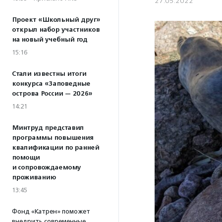
27.05.2022
Проект «Школьный друг»
открыл набор участников
на новый учебный год
15:16
Стали известны итоги
конкурса «Заповедные
острова России — 2026»
14:21
Минтруд представил
программы повышения
квалификации по ранней
помощи
и сопровождаемому
проживанию
13:45
Фонд «Катрен» поможет
внедрить современные