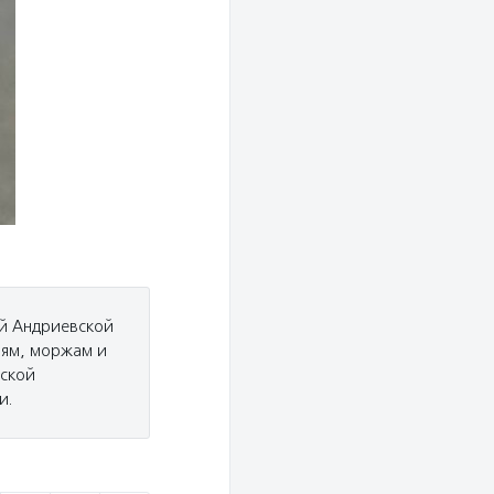
ой Андриевской
ням, моржам и
йской
и.