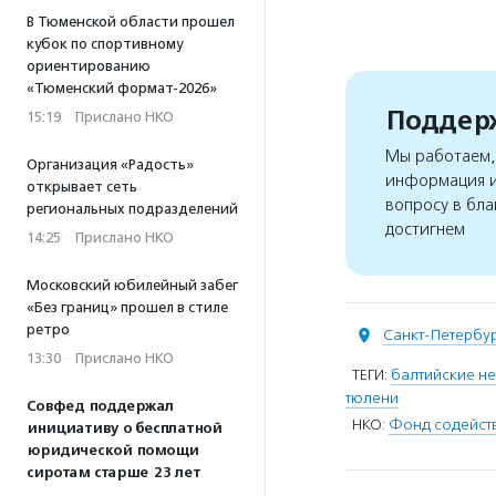
В Тюменской области прошел
кубок по спортивному
ориентированию
«Тюменский формат-2026»
Поддерж
15:19
·
Прислано НКО
Мы работаем, 
Организация «Радость»
информация и
открывает сеть
вопросу в бла
региональных подразделений
достигнем
14:25
·
Прислано НКО
Московский юбилейный забег
«Без границ» прошел в стиле
ретро
Санкт-Петербу
13:30
·
Прислано НКО
ТЕГИ:
балтийские н
тюлени
Совфед поддержал
НКО:
Фонд содейст
инициативу о бесплатной
юридической помощи
сиротам старше 23 лет