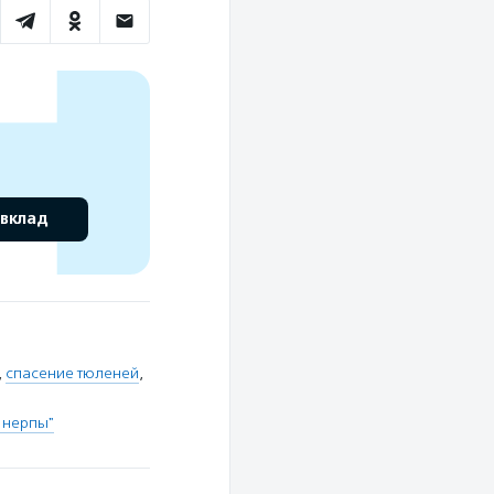
 вклад
,
спасение тюленей
,
 нерпы"