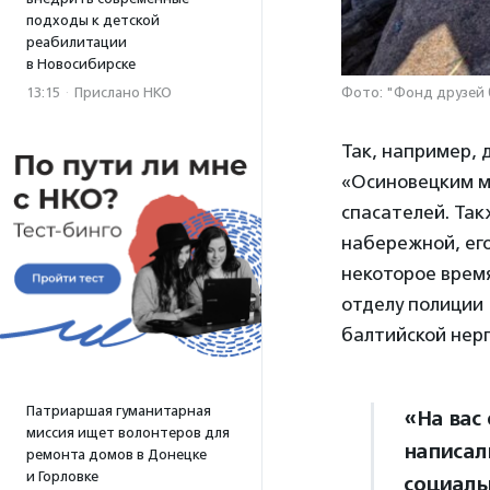
подходы к детской
реабилитации
в Новосибирске
13:15
·
Прислано НКО
Фото: "Фонд друзей
Так, например,
«Осиновецким ма
спасателей. Так
набережной, ег
некоторое время
отделу полиции 
балтийской нер
Патриаршая гуманитарная
«На вас
миссия ищет волонтеров для
написал
ремонта домов в Донецке
и Горловке
социаль