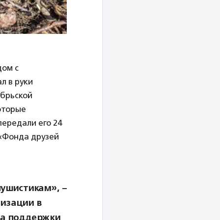
дом с
л в руки
ябрьской
оторые
передали его 24
 «Фонда друзей
пушистикам», –
изации в
ва поддержки