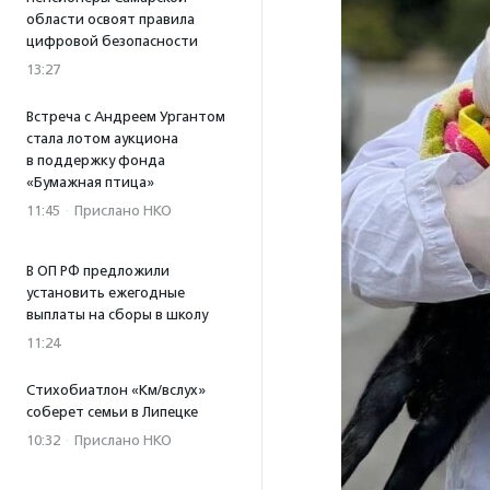
области освоят правила
цифровой безопасности
13:27
Встреча с Андреем Ургантом
стала лотом аукциона
в поддержку фонда
«Бумажная птица»
11:45
·
Прислано НКО
В ОП РФ предложили
установить ежегодные
выплаты на сборы в школу
11:24
Стихобиатлон «Км/вслух»
соберет семьи в Липецке
10:32
·
Прислано НКО