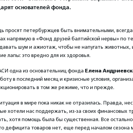
дарят основателей фонда.
едь просят петербуржцев быть внимательными, всегда
х напрямую в «Фонд друзей балтийской нервы» по те
оздавать шум и ажиотаж, чтобы не напугать животных,
ие лапы: это вредно для их здоровья.
 АСИ одна из основательниц фонда
Елена Андриевск
оту в последний месяц и кризисные условия, организ
кционировать в том же режиме, что и прежде.
итуация в мире пока никак не отразилась. Правда, не
ые хотели нас поддержать, из-за своих финансовых т
ать, хотя помощь была бы существенная. Все остально
то дефицита товаров нет, еще перед началом сезона 