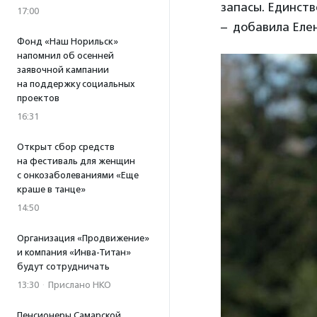
запасы. Единств
17:00
– добавила Еле
Фонд «Наш Норильск»
напомнил об осенней
заявочной кампании
на поддержку социальных
проектов
16:31
Открыт сбор средств
на фестиваль для женщин
с онкозаболеваниями «Еще
краше в танце»
14:50
Организация «Продвижение»
и компания «Инва-Титан»
будут сотрудничать
13:30
·
Прислано НКО
Пенсионеры Самарской