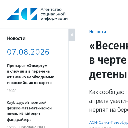
Перейти
к
содержанию
Новости
Новости
«Весен
07.08.2026
в черт
Препарат «Энхерту»
детены
включили в перечень
жизненно необходимых
и важнейших лекарств
16:27
Как сообщают
апреля увелич
Клуб друзей пермской
физико-математической
нерпят на бер
школы № 146 ищет
фандрайзера
АСИ-Санкт-Петербур
15:35
·
Прислано НКО