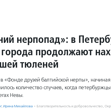
ний нерпопад»: в Петерб
е города продолжают на
шей тюленей
 в «Фонде друзей балтийской нерпы», начиная
илось количество случаев, когда петербуржцы
егах Невы.
г
,
Ирина Михайлова
·
Благотвори­тель­ность и доброволь­чест­во
,
Окр