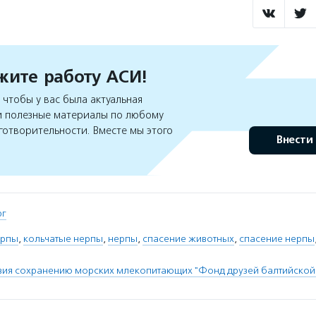
ите работу АСИ!
чтобы у вас была актуальная
 полезные материалы по любому
готворительности. Вместе мы этого
Внести
рг
ерпы
,
кольчатые нерпы
,
нерпы
,
спасение животных
,
спасение нерпы
вия сохранению морских млекопитающих "Фонд друзей балтийской