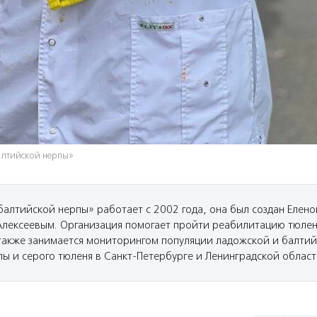
алтийской нерпы»
балтийской нерпы» работает с 2002 года, она был создан Елен
Алексеевым. Организация помогает пройти реабилитацию тюле
также занимается мониторингом популяции ладожской и балти
пы и серого тюленя в Санкт-Петербурге и Ленинградской област