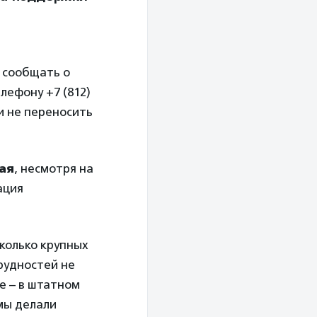
 сообщать о
лефону +7 (812)
 и не переносить
ая
, несмотря на
ация
сколько крупных
рудностей не
е – в штатном
мы делали