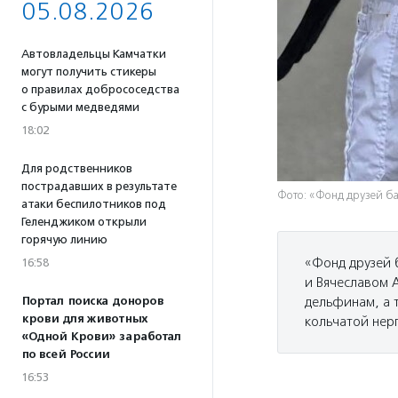
05.08.2026
Автовладельцы Камчатки
могут получить стикеры
о правилах добрососедства
с бурыми медведями
18:02
Для родственников
пострадавших в результате
Фото: «Фонд друзей б
атаки беспилотников под
Геленджиком открыли
горячую линию
«Фонд друзей 
16:58
и Вячеславом 
Портал поиска доноров
дельфинам, а 
крови для животных
кольчатой нер
«Одной Крови» заработал
по всей России
16:53