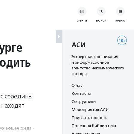
лента
поиск
меню
18+
урге
АСИ
ходить
Экспертная организация
и информационное
агентство некоммерческого
сектора
О нас
Контакты
 с середины
Сотрудники
 находят
Мероприятия АСИ
Прислать новость
Полезная библиотека
ужающая среда
·
Наши издания