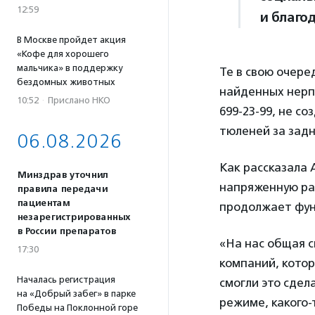
12:59
и благо
В Москве пройдет акция
«Кофе для хорошего
мальчика» в поддержку
Те в свою очер
бездомных животных
найденных нерпа
10:52
·
Прислано НКО
699-23-99, не с
тюленей за задн
06.08.2026
Как рассказала
Минздрав уточнил
напряженную раб
правила передачи
пациентам
продолжает фун
незарегистрированных
в России препаратов
«На нас общая с
17:30
компаний, котор
Началась регистрация
смогли это сдел
на «Добрый забег» в парке
режиме, какого-
Победы на Поклонной горе