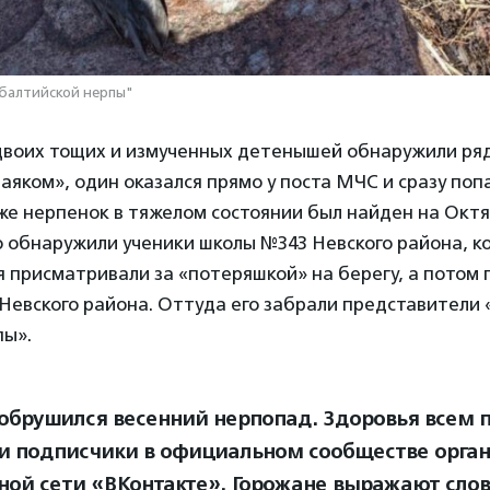
 балтийской нерпы"
 двоих тощих и измученных детенышей обнаружили ря
яком», один оказался прямо у поста МЧС и сразу попа
же нерпенок в тяжелом состоянии был найден на Окт
о обнаружили ученики школы №343 Невского района, к
 присматривали за «потеряшкой» на берегу, а потом 
Невского района. Оттуда его забрали представители
пы».
 обрушился весенний нерпопад. Здоровья всем 
и подписчики в официальном сообществе орган
ной сети «ВКонтакте». Горожане выражают сло