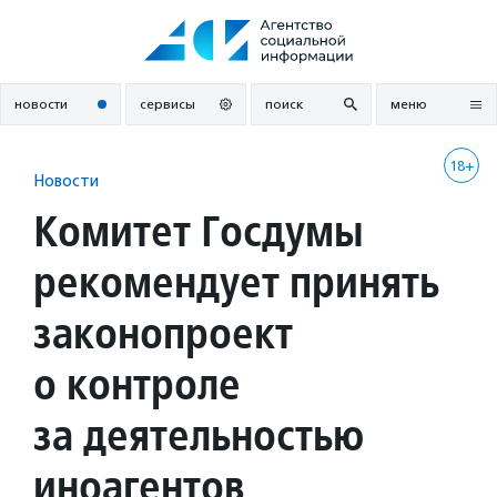
Перейти
к
содержанию
новости
сервисы
поиск
меню
18+
Новости
Комитет Госдумы
рекомендует принять
законопроект
о контроле
за деятельностью
иноагентов