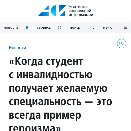
Перейти
к
содержанию
новости
сервисы
поиск
меню
18+
Новости
«Когда студент
с инвалидностью
получает желаемую
специальность — это
всегда пример
героизма»