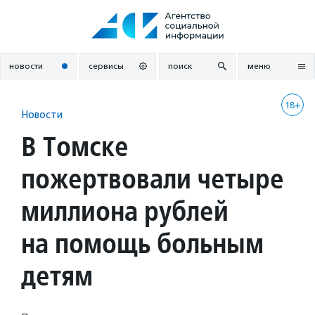
Перейти
к
содержанию
новости
сервисы
поиск
меню
18+
Новости
В Томске
пожертвовали четыре
миллиона рублей
на помощь больным
детям