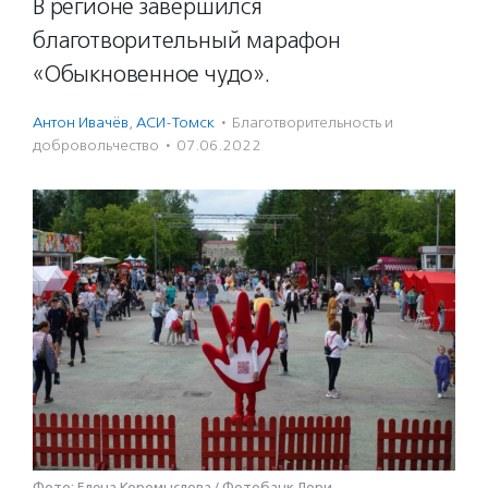
В регионе завершился
благотворительный марафон
«Обыкновенное чудо».
Антон Ивачёв
,
АСИ-Томск
·
Благотвори­тель­ность и
доброволь­чест­во
·
07.06.2022
Фото: Елена Коромыслова / Фотобанк Лори