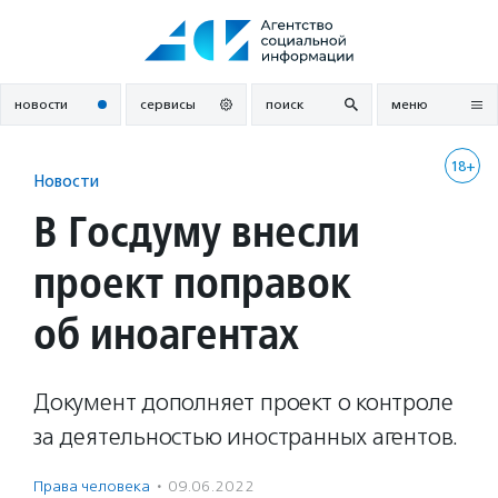
Перейти
к
содержанию
новости
сервисы
поиск
меню
18+
Новости
В Госдуму внесли
проект поправок
об иноагентах
Документ дополняет проект о контроле
за деятельностью иностранных агентов.
Права человека
·
09.06.2022