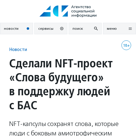
Перейти
к
содержанию
новости
сервисы
поиск
меню
18+
Новости
Сделали NFT-проект
«Слова будущего»
в поддержку людей
с БАС
NFT-капсулы сохранят слова, которые
люди с боковым амиотрофическим