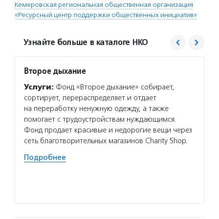
Кемеровская региональная общественная организация
«Ресурсный центр поддержки общественных инициатив»
Узнайте больше в каталоге НКО
Второе дыхание
Ресур
иници
Услуги:
Фонд «Второе дыхание» собирает,
Услуг
сортирует, перераспределяет и отдает
общест
на переработку ненужную одежду, а также
в Кузб
помогает с трудоустройствам нуждающимся.
проект
Фонд продает красивые и недорогие вещи через
помога
сеть благотворительных магазинов Charity Shop.
с орга
Подробнее
монито
муниц
Подро