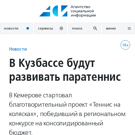
Перейти
к
содержанию
новости
сервисы
поиск
меню
18+
Новости
В Кузбассе будут
развивать паратеннис
В Кемерове стартовал
благотворительный проект «Теннис на
колясках», победивший в региональном
конкурсе на консолидированный
бюджет.