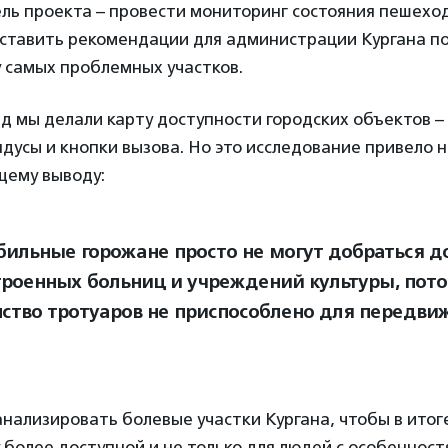
ель проекта – провести мониторинг состояния пешехо
оставить рекомендации для администрации Кургана п
 самых проблемных участков.
д мы делали карту доступности городских объектов – 
дусы и кнопки вызова. Но это исследование привело н
ему выводу:
ильные горожане просто не могут добраться д
троенных больниц и учреждений культуры, пото
ство тротуаров не приспособлено для передви
ализировать болевые участки Кургана, чтобы в итог
 более доступной и не только для людей с особеннос