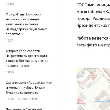
17:00
ГОСТами, иници
масштабную «Ка
Фонд «Наш Норильск»
города. Реализа
напомнил об осенней
заявочной кампании
президентских г
на поддержку социальных
проектов
Работа ведется
16:31
свои фото на ст
Открыт сбор средств
на фестиваль для женщин
с онкозаболеваниями «Еще
краше в танце»
14:50
Организация «Продвижение»
и компания «Инва-Титан»
будут сотрудничать
13:30
·
Прислано НКО
Пенсионеры Самарской