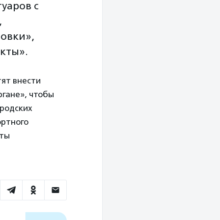
уаров с
,
новки»,
кты».
тят внести
ргане», чтобы
ородских
ортного
рты