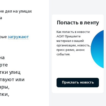
е дел на улицах
да
Попасть в ленту
Как попасть в новости
орые
загружают
АСИ? Пришлите
материал о вашей
организации, новость,
пресс-релиз, анонс
события.
на
рте
тки улиц
ствуют или
Прислать новость
ары,
лки,