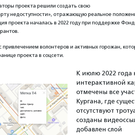
аторы проекта решили создать свою
рту недоступности», отражающую реальное положени
ция проекта началась в 2022 году при поддержке Фон
рантов.
 с привлечением волонтеров и активных горожан, кот
ранице проекта в соцсети.
К июлю 2022 года 
интерактивной ка
отмечены все учас
Кургана, где суще
отсутствуют троту
созданы видеоссы
добавлен слой