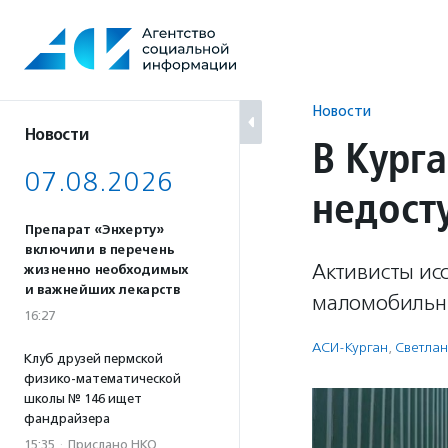
Перейти
к
содержанию
Новости
Новости
В Кург
07.08.2026
недост
Препарат «Энхерту»
включили в перечень
Активисты исс
жизненно необходимых
и важнейших лекарств
маломобильн
16:27
АСИ-Курган
,
Светлан
Клуб друзей пермской
физико-математической
школы № 146 ищет
фандрайзера
15:35
·
Прислано НКО