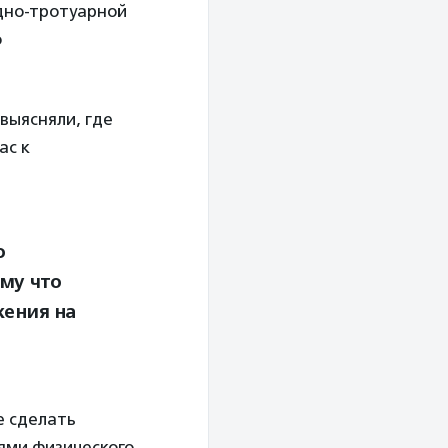
дно-тротуарной
о
выясняли, где
ас к
о
му что
жения на
е сделать
тями физического