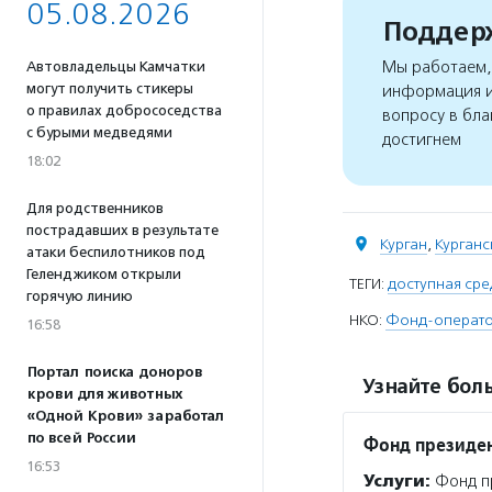
05.08.2026
Поддерж
Мы работаем, 
Автовладельцы Камчатки
могут получить стикеры
информация и
о правилах добрососедства
вопросу в бла
с бурыми медведями
достигнем
18:02
Для родственников
пострадавших в результате
Курган
,
Курганс
атаки беспилотников под
Геленджиком открыли
ТЕГИ:
доступная сре
горячую линию
НКО:
Фонд-оператор
16:58
Портал поиска доноров
Узнайте боль
крови для животных
«Одной Крови» заработал
по всей России
Фонд президен
16:53
Услуги:
Фонд пр