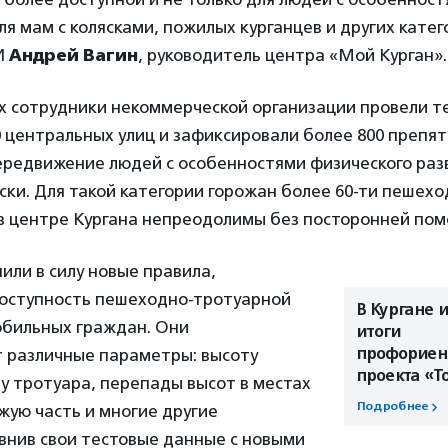
для мам с колясками, пожилых курганцев и других кате
И
Андрей Вагин
, руководитель центра «Мой Курган».
ах сотрудники некоммерческой организации провели т
 центральных улиц и зафиксировали более 800 препят
редвижение людей с особенностями физического раз
ски. Для такой категории горожан более 60-ти пешех
 в центре Кургана непреодолимы без посторонней пом
пили в силу новые правила,
оступность пешеходно-тротуарной
В Кургане 
обильных граждан. Они
итоги
профориен
 различные параметры: высоту
проекта «Т
у тротуара, перепады высот в местах
Подробнее
жую часть и многие другие
внив свои тестовые данные с новыми