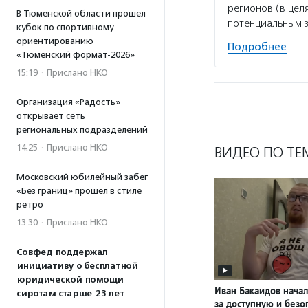
регионов (в цел
В Тюменской области прошел
потенциальным 
кубок по спортивному
ориентированию
Подробнее
«Тюменский формат-2026»
15:19
·
Прислано НКО
Организация «Радость»
открывает сеть
региональных подразделений
14:25
·
Прислано НКО
ВИДЕО ПО ТЕ
Московский юбилейный забег
«Без границ» прошел в стиле
ретро
13:30
·
Прислано НКО
Совфед поддержал
инициативу о бесплатной
юридической помощи
Иван Бакаидов нача
сиротам старше 23 лет
за доступную и безо