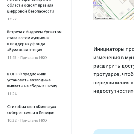
области освоят правила
цифровой безопасности
13:27
Встреча с Андреем Ургантом
стала лотом аукциона
в поддержку фонда
Инициаторы про
«Бумажная птица»
изменения в мун
11:45
·
Прислано НКО
расширить дост
тротуаров, что
В ОП РФ предложили
установить ежегодные
передвижения в
выплаты на сборы в школу
недоступности»
11:24
Стихобиатлон «Км/вслух»
соберет семьи в Липецке
10:32
·
Прислано НКО