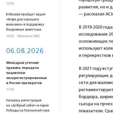
12:59
развития, но и 
— рассказал АС
В Москве пройдет акция
«Кофе для хорошего
мальчика» в поддержку
В 2019-2020 год
бездомных животных
исследование 20
10:52
·
Прислано НКО
осложняющих пе
используют коля
06.08.2026
и перекрестков
Минздрав уточнил
В 2021 году всту
правила передачи
пациентам
регулирующие д
незарегистрированных
сети для малом
в России препаратов
регламентируют
17:30
бордюра, ширин
Началась регистрация
съезда на проез
на «Добрый забег» в парке
показатели. Сра
Победы на Поклонной горе