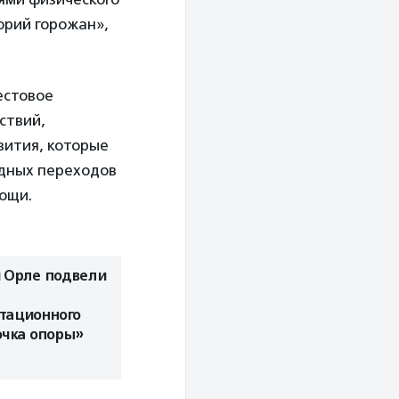
горий горожан»,
естовое
ствий,
вития, которые
одных переходов
ощи.
и Орле подвели
тационного
очка опоры»