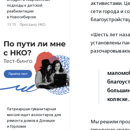
активистами. Ц
подходы к детской
сети города и с
реабилитации
в Новосибирске
благоустройству
13:15
·
Прислано НКО
«Шесть лет наза
установлены пан
разочаровывающ
маломоб
благоус
большин
коляске.
Патриаршая гуманитарная
миссия ищет волонтеров для
ремонта домов в Донецке
Мы решили проан
и Горловке
городскую среду