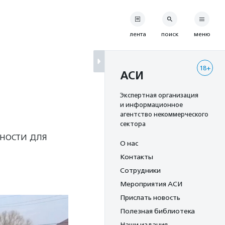
лента
поиск
меню
18+
АСИ
Экспертная организация
и информационное
агентство некоммерческого
сектора
пности для
О нас
Контакты
Сотрудники
Мероприятия АСИ
Прислать новость
Полезная библиотека
Наши издания