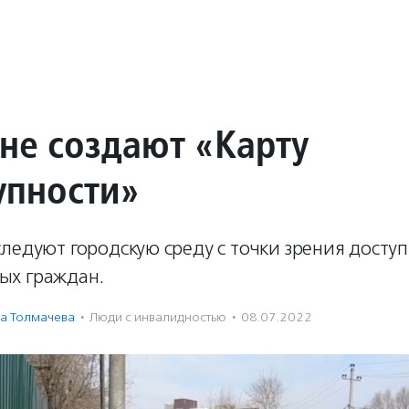
ане создают «Карту
упности»
ледуют городскую среду с точки зрения досту
ых граждан.
а Толмачева
·
Люди с инвалидностью
·
08.07.2022