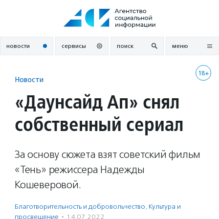
Перейти
к
содержанию
новости
сервисы
поиск
меню
18+
Новости
«Даунсайд Ап» снял
собственный сериал
За основу сюжета взят советский фильм
«Тень» режиссера Надежды
Кошеверовой.
Благотвори­тель­ность и доброволь­чест­во
,
Культура и
просвещение
·
14.07.2022