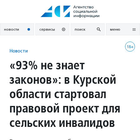
Перейти
к
содержанию
новости
сервисы
поиск
меню
18+
Новости
«93% не знает
законов»: в Курской
области стартовал
правовой проект для
сельских инвалидов