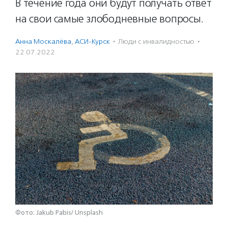
В течение года они будут получать ответ
на свои самые злободневные вопросы.
Анна Москалёва
,
АСИ-Курск
·
Люди с инвалидностью
·
22.07.2022
Фото: Jakub Pabis/ Unsplash