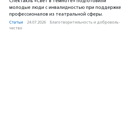
Спектакль «Свет в темноте» подготовили
молодые люди с инвалидностью при поддержке
профессионалов из театральной сферы.
Статьи
·
24.07.2026
·
Благотвори­тель­ность и доброволь­
чест­во