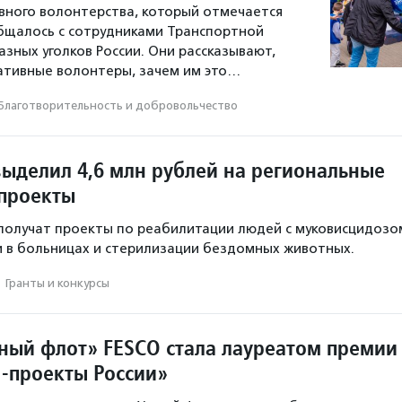
вного волонтерства, который отмечается
бщалось с сотрудниками Транспортной
азных уголков России. Они рассказывают,
ативные волонтеры, зачем им это…
Благотвори­тель­ность и доброволь­чест­во
выделил 4,6 млн рублей на региональные
проекты
олучат проекты по реабилитации людей с муковисцидозо
и в больницах и стерилизации бездомных животных.
·
Гранты и конкурсы
ный флот» FESCO стала лауреатом премии
-проекты России»