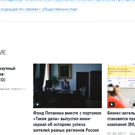
социация по связям с общественностью
МЕ
научный
ов-
ЕО)
вная ответственность
Фонд Потанина вместе с порталом
Бизнес-ангелы
«Такие дела» выпустил мини-
становятся пр
сериал об историях успеха
компаний (ВИ
жителей разных регионов России
01.06.2017
·
Ко