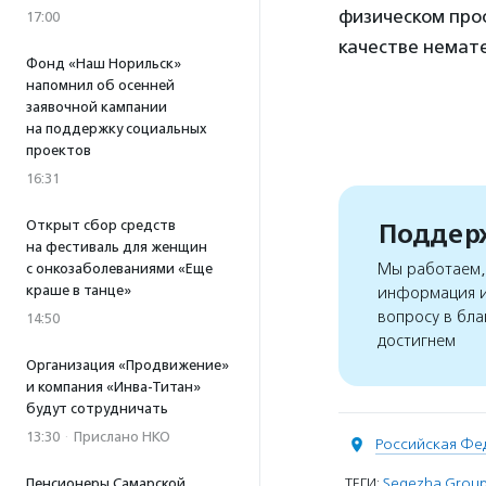
физическом прос
17:00
качестве немат
Фонд «Наш Норильск»
напомнил об осенней
заявочной кампании
на поддержку социальных
проектов
16:31
Открыт сбор средств
Поддерж
на фестиваль для женщин
Мы работаем, 
с онкозаболеваниями «Еще
краше в танце»
информация и
вопросу в бла
14:50
достигнем
Организация «Продвижение»
и компания «Инва-Титан»
будут сотрудничать
13:30
·
Прислано НКО
Российская Фе
ТЕГИ:
Segezha Grou
Пенсионеры Самарской