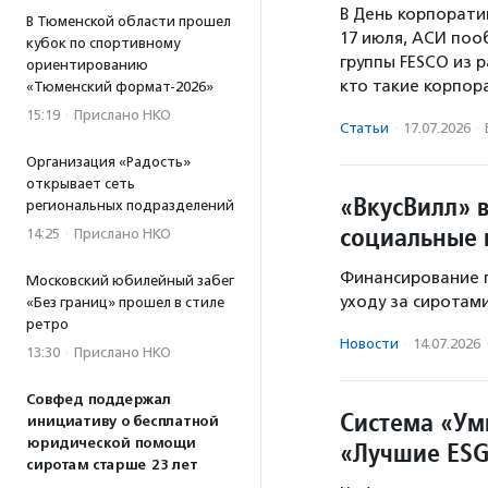
В День корпорати
В Тюменской области прошел
17 июля, АСИ поо
кубок по спортивному
группы FESCO из р
ориентированию
кто такие корпор
«Тюменский формат-2026»
15:19
·
Прислано НКО
Статьи
·
17.07.2026
·
Организация «Радость»
открывает сеть
«ВкусВилл» 
региональных подразделений
социальные 
14:25
·
Прислано НКО
Финансирование п
Московский юбилейный забег
уходу за сиротам
«Без границ» прошел в стиле
ретро
Новости
·
14.07.2026
13:30
·
Прислано НКО
Совфед поддержал
Система «Ум
инициативу о бесплатной
юридической помощи
«Лучшие ESG
сиротам старше 23 лет