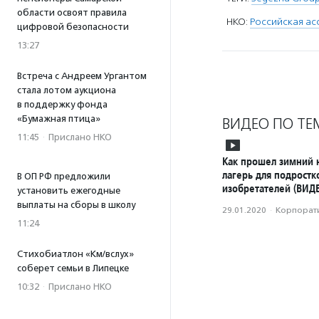
области освоят правила
НКО:
Российская ас
цифровой безопасности
13:27
Встреча с Андреем Ургантом
стала лотом аукциона
в поддержку фонда
«Бумажная птица»
ВИДЕО ПО ТЕ
11:45
·
Прислано НКО
Как прошел зимний 
лагерь для подростк
В ОП РФ предложили
изобретателей (ВИД
установить ежегодные
выплаты на сборы в школу
29.01.2020
·
Корпорати
11:24
Стихобиатлон «Км/вслух»
соберет семьи в Липецке
10:32
·
Прислано НКО