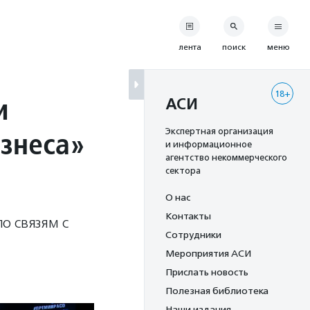
лента
поиск
меню
18+
и
АСИ
знеса»
Экспертная организация
и информационное
агентство некоммерческого
сектора
О нас
Контакты
о связям с
Сотрудники
Мероприятия АСИ
Прислать новость
Полезная библиотека
Наши издания