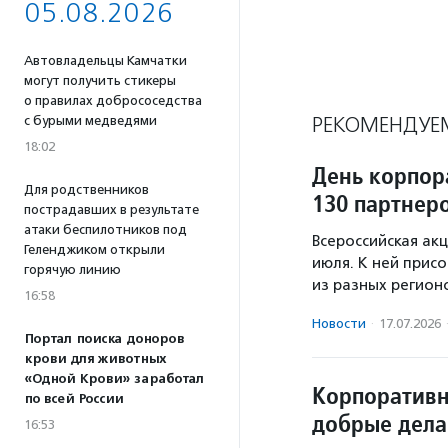
05.08.2026
Автовладельцы Камчатки
могут получить стикеры
о правилах добрососедства
РЕКОМЕНДУЕ
с бурыми медведями
18:02
День корпор
Для родственников
130 партнеро
пострадавших в результате
атаки беспилотников под
Всероссийская ак
Геленджиком открыли
июля. К ней прис
горячую линию
из разных регионо
16:58
Новости
·
17.07.2026
Портал поиска доноров
крови для животных
«Одной Крови» заработал
Корпоративн
по всей России
добрые дела
16:53