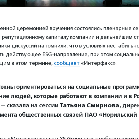
енной церемонией вручения состоялись пленарные се
 репутационному капиталу компании и дальнейшим с
ники дискуссий напомнили, что в условиях нестабильн
ть действующее ESG-направление, при этом социальн
щим в этом термине,
сообщает
«Интерфакс».
жны ориентироваться на социальные програм
ние людей, которые работают в компании и в Ро
 — сказала на сессии
Татьяна Смирнова
, дире
мента общественных связей ПАО «Норильский 
е с «Металлоинвест» и X5 Group стала победителем 