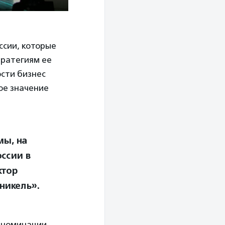
ссии, которые
тратегиям ее
ости бизнес
ое значение
мы, на
ссии в
ктор
никель».
в номинации