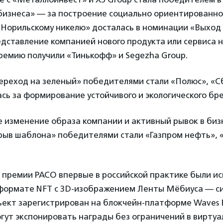
бизнеса» — за построение социально ориентированно
Норильскому никелю» досталась в номинации «Выход 
дставление компанией нового продукта или сервиса н
ремию получили «Тинькофф» и Segezha Group.
ереход на зеленый» победителями стали «Полюс», «Сб
сь за формирование устойчивого и экологического бр
 изменение образа компании и активный рывок в биз
рыв шаблона» победителями стали «Газпром нефть», 
 премии РАСО впервые в российской практике были ис
 формате NFT с 3D-изображением Ленты Мёбиуса — с
ект зарегистрирован на блокчейн-платформе Waves En
гут экспонировать награды без ограничений в виртуа