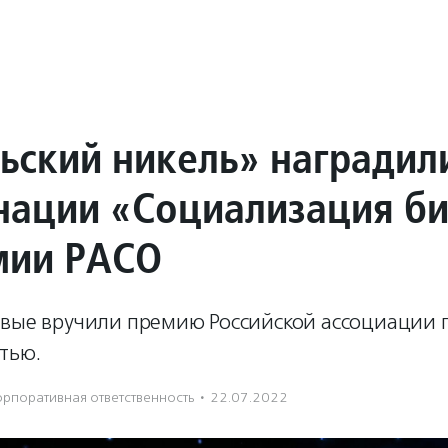
ьский никель» наградил
нации «Социализация би
мии РАСО
рвые вручили премию Российской ассоциации п
тью.
орпоративная ответственность
·
22.07.2022