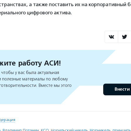
транствах, а также поставить их на корпоративный б
ериального цифрового актива.
ите работу АСИ!
чтобы у вас была актуальная
 полезные материалы по любому
готворительности. Вместе мы этого
Внести
дерация
p
,
Владимир Потанин
,
КСО
,
Норильский никель
,
Норникель
,
принципы