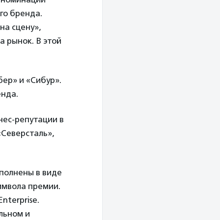
го бренда.
на сцену»,
а рынок. В этой
ер» и «Сибур».
енда.
нес-репутации в
«Северсталь»,
полнены в виде
имвола премии.
terprise.
льном и