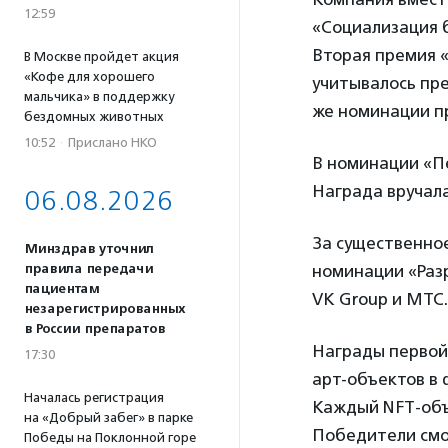
12:59
«Социализация 
Вторая премия «
В Москве пройдет акция
«Кофе для хорошего
учитывалось пре
мальчика» в поддержку
же номинации п
бездомных животных
10:52
·
Прислано НКО
В номинации «П
Награда вручала
06.08.2026
За существенное
Минздрав уточнил
правила передачи
номинации «Раз
пациентам
VK Group и МТС.
незарегистрированных
в России препаратов
Награды первой
17:30
арт-объектов в
Началась регистрация
Каждый NFT-объ
на «Добрый забег» в парке
Победители смо
Победы на Поклонной горе