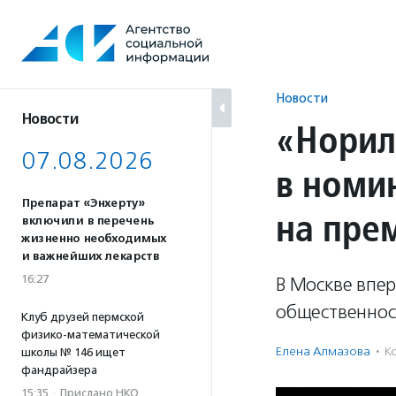
Перейти
к
содержанию
Новости
Новости
«Норил
07.08.2026
в номи
Препарат «Энхерту»
на пре
включили в перечень
жизненно необходимых
и важнейших лекарств
16:27
В Москве впе
общественнос
Клуб друзей пермской
физико-математической
Елена Алмазова
·
К
школы № 146 ищет
фандрайзера
15:35
·
Прислано НКО