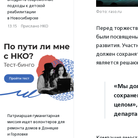
подходы к детской
Фото: raso.ru
реабилитации
в Новосибирске
13:15
·
Прислано НКО
Перед торжеств
были посвящены
развития. Участ
должен сохраня
является решаю
«Мы дол
сохране
целом»,
департа
Патриаршая гуманитарная
миссия ищет волонтеров для
ремонта домов в Донецке
и Горловке
Компания вмест