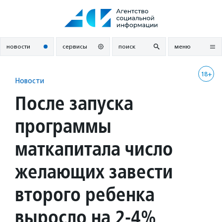
Перейти
к
содержанию
новости
сервисы
поиск
меню
18+
Новости
После запуска
программы
маткапитала число
желающих завести
второго ребенка
выросло на 2-4%