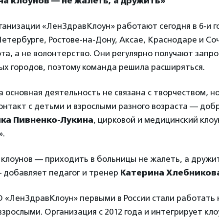
ча клоунов — не жалеть, а дружить»
ганизации «ЛенЗдравКлоун» работают сегодня в 6-и 
етербурге, Ростове-на-Дону, Аксае, Краснодаре и Соч
та, а не волонтерство. Они регулярно получают запро
ых городов, поэтому команда решила расширяться.
 основная деятельность не связана с творчеством, но
онтакт с детьми и взрослыми разного возраста — доб
ка Пивненко-Лукина
, цирковой и медицинский клоу
».
 клоунов — приходить в больницы не жалеть, а дружи
— добавляет педагог и тренер
Катерина Хлебников
 «ЛенЗдравКлоун» первыми в России стали работать н
 взрослыми. Организация с 2012 года и интегрирует кло