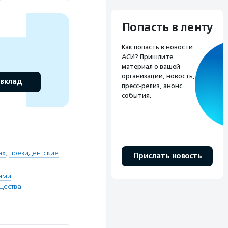
Попасть в ленту
Как попасть в новости
АСИ? Пришлите
материал о вашей
организации, новость,
 вклад
пресс-релиз, анонс
события.
ах
,
президентские
Прислать новость
ями
щества