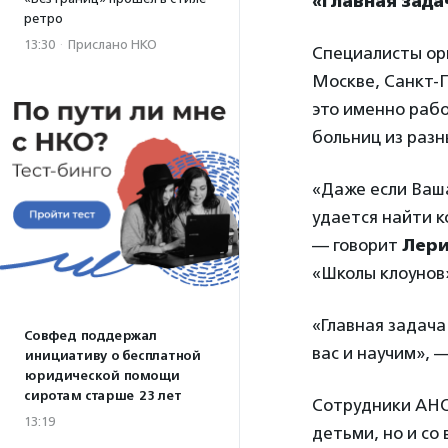
«Главная зада
ретро
13:30
·
Прислано НКО
Специалисты ор
Москве, Санкт-П
это именно рабо
больниц из разн
«Даже если Ваша
удается найти к
— говорит
Лери
«Школы клоунов
«Главная задача
Совфед поддержал
вас и научим», 
инициативу о бесплатной
юридической помощи
сиротам старше 23 лет
Сотрудники АНО
13:19
детьми, но и со