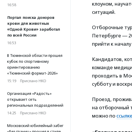
клоуном, научат
16:58
ситуаций.
Портал поиска доноров
крови для животных
Отборочные туры
«Одной Крови» заработал
Петербурге — 20
по всей России
16:53
прийти к началу
В Тюменской области прошел
Кандидатов, ко
кубок по спортивному
команде медицин
ориентированию
«Тюменский формат-2026»
проходить в Мос
15:19
·
Прислано НКО
субботу и воскр
Организация «Радость»
Проезд, прожив
открывает сеть
региональных подразделений
на отборочный т
14:25
·
Прислано НКО
можно по
ссылке
Московский юбилейный забег
«Без границ» прошел в стиле