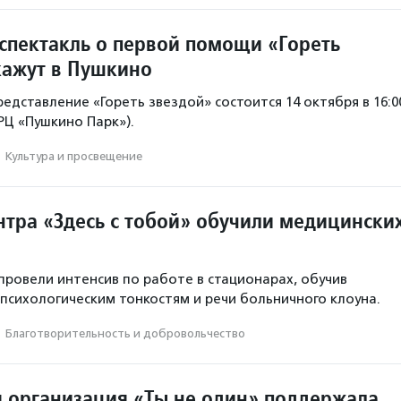
спектакль о первой помощи «Гореть
кажут в Пушкино
едставление «Гореть звездой» состоится 14 октября в 16:0
ТРЦ «Пушкино Парк»).
·
Культура и просвещение
нтра «Здесь с тобой» обучили медицински
провели интенсив по работе в стационарах, обучив
, психологическим тонкостям и речи больничного клоуна.
·
Благотвори­тель­ность и доброволь­чест­во
 организация «Ты не один» поддержала