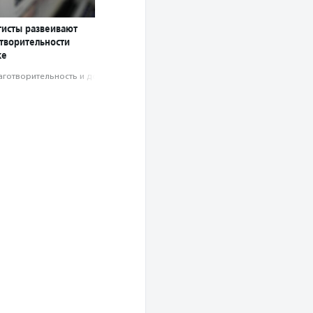
тисты развеивают
творительности
ке
аготвори­тель­ность и доброволь­чест­во