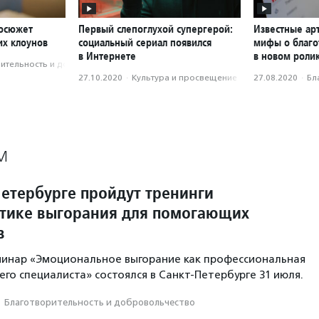
еосюжет
Первый слепоглухой супергерой:
Известные ар
их клоунов
социальный сериал появился
мифы о благо
в Интернете
в новом роли
­тель­ность и доброволь­чест­во
27.10.2020
·
Культура и просвещение
27.08.2020
·
Бл
М
Петербурге пройдут тренинги
тике выгорания для помогающих
в
минар «Эмоциональное выгорание как профессиональная
го специалиста» состоялся в Санкт-Петербурге 31 июля.
·
Благотвори­тель­ность и доброволь­чест­во