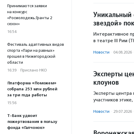
Принимаются заявки
на конкурс
Уникальный 
«Росмолодежь.Гранты 2
звездой» по
сезон»
16:54
Интерактивное пр
в театре III Рим (
Фестиваль адаптивных видов
спорта «Пари на равных»
Новости
·
04.08.2026
прошел в Нижегородской
области
16:39
·
Прислано НКО
Эксперты це
клоунов
Платформа «Поможем»
собрала 253 млн рублей
Эксперты центра 
за три года работы
участников этике
15:56
Новости
·
29.07.2026
Т-Банк удвоит
пожертвования в пользу
фонда «Галчонок»
Воронежская