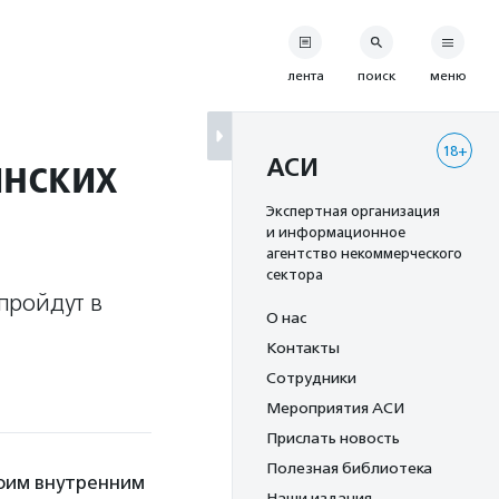
лента
поиск
меню
18+
инских
АСИ
Экспертная организация
и информационное
агентство некоммерческого
сектора
пройдут в
О нас
Контакты
Сотрудники
Мероприятия АСИ
Прислать новость
Полезная библиотека
воим внутренним
Наши издания