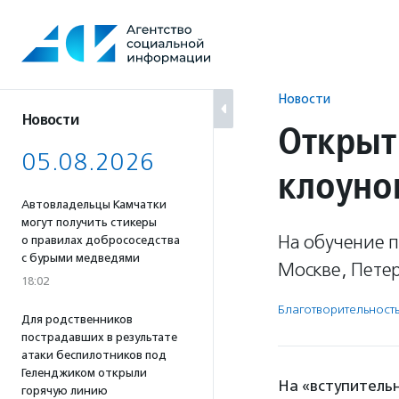
Перейти
к
содержанию
Новости
Новости
Открыт
05.08.2026
клоуно
Автовладельцы Камчатки
могут получить стикеры
На обучение 
о правилах добрососедства
с бурыми медведями
Москве, Петер
18:02
Благотвори­тель­ност
Для родственников
пострадавших в результате
атаки беспилотников под
Геленджиком открыли
На «вступитель
горячую линию