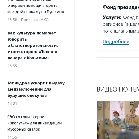
о первой помощи «Гореть
Фонд президен
звездой» покажут в Пушкино
Услуги:
Фонд пр
13:58
·
Прислано НКО
регионов (в цел
потенциальным 
Как культура помогает
говорить
Подробнее
о благотворительности:
итоги второго «Теплого
вечера с Кольским»
13:55
Минздрав ускорит выдачу
ВИДЕО ПО ТЕ
медзаключений для
будущих опекунов
13:21
РЭО готовит сервис
«Экопульс» для ликвидации
мусорных свалок
11:55