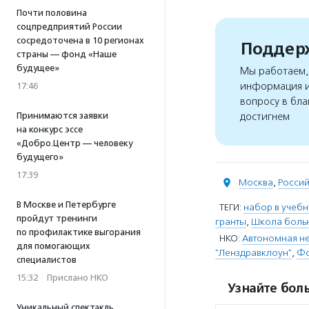
Почти половина
соцпредприятий России
сосредоточена в 10 регионах
Поддерж
страны — фонд «Наше
будущее»
Мы работаем, 
информация и
17:46
вопросу в бла
Принимаются заявки
достигнем
на конкурс эссе
«Добро.Центр — человеку
будущего»
17:39
Москва
,
Росси
В Москве и Петербурге
ТЕГИ:
набор в учебн
пройдут тренинги
гранты
,
Школа боль
по профилактике выгорания
НКО:
Автономная н
для помогающих
"Ленздравклоун"
,
Фо
специалистов
15:32
·
Прислано НКО
Узнайте боль
Уникальный спектакль