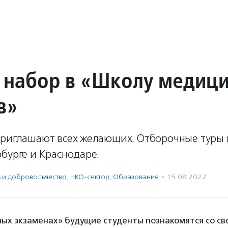
 набор в «Школу медиц
в»
приглашают всех желающих. Отборочные туры 
бурге и Краснодаре.
ь и доброволь­чест­во
,
НКО-сектор
,
Образование
·
15.08.2022
ных экзаменах» будущие студенты познакомятся со с