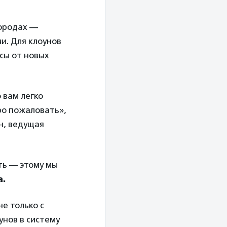
городах —
и. Для клоунов
сы от новых
 вам легко
ро пожаловать»,
н, ведущая
ть — этому мы
а.
е только с
унов в систему