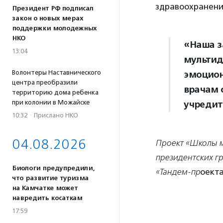
здравоохранения
Президент РФ подписал
закон о новых мерах
поддержки молодежных
НКО
«Наша з
13:04
мультид
Волонтеры Наставнического
эмоцион
центра преобразили
врачам 
территорию дома ребенка
при колонии в Можайске
учредит
10:32
·
Прислано НКО
04.08.2026
Проект «Школы м
президентских гр
Биологи предупредили,
«Тандем-пр
оекта
что развитие туризма
на Камчатке может
навредить косаткам
17:59