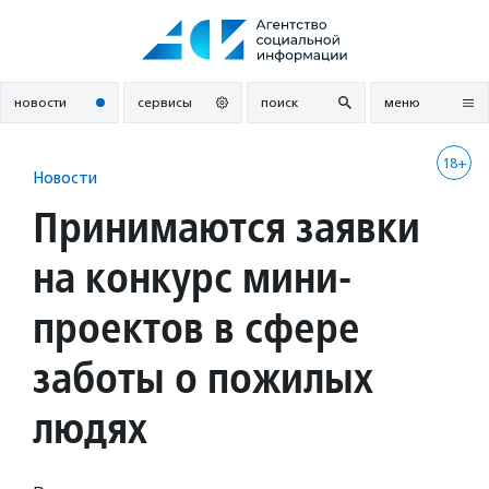
Перейти
к
содержанию
новости
сервисы
поиск
меню
18+
Новости
Принимаются заявки
на конкурс мини-
проектов в сфере
заботы о пожилых
людях