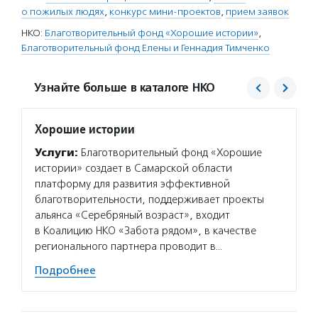
о пожилых людях
,
конкурс мини-проектов
,
прием заявок
НКО:
Благотворительный фонд «Хорошие истории»
,
Благотворительный фонд Елены и Геннадия Тимченко
Узнайте больше в каталоге НКО
Хорошие истории
Благо
Тимче
Услуги:
Благотворительный фонд «Хорошие
Услуг
истории» создает в Самарской области
семейн
платформу для развития эффективной
которы
благотворительности, поддерживает проекты
года. 
альянса «Серебряный возраст», входит
деятел
в Коалицию НКО «Забота рядом», в качестве
регионального партнера проводит в…
Подро
Подробнее