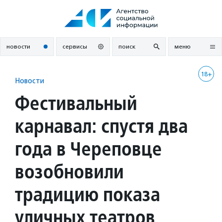
Перейти
к
содержанию
новости
сервисы
поиск
меню
18+
Новости
Фестивальный
карнавал: спустя два
года в Череповце
возобновили
традицию показа
уличных театров