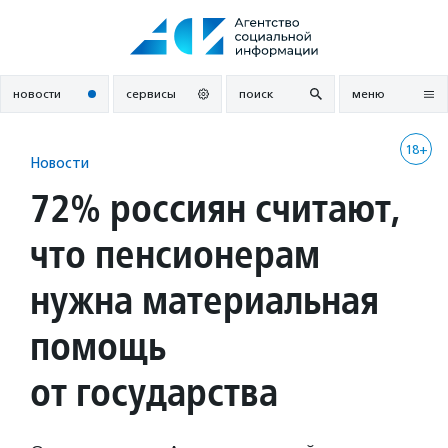
Перейти
к
содержанию
новости
сервисы
поиск
меню
18+
Новости
72% россиян считают,
что пенсионерам
нужна материальная
помощь
от государства