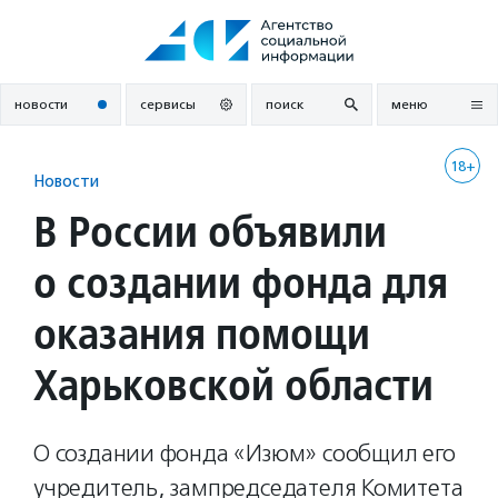
Перейти
к
содержанию
новости
сервисы
поиск
меню
18+
Новости
В России объявили
о создании фонда для
оказания помощи
Харьковской области
О создании фонда «Изюм» сообщил его
учредитель, зампредседателя Комитета