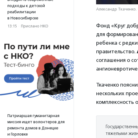
подходы к детской
Александр Ткаченко.
реабилитации
в Новосибирске
Фонд «Круг доб
13:15
·
Прислано НКО
для формировани
ребенка с редк
правительство.
соглашения о с
ангионевротиче
Ткаченко поясн
нескольких про
комплексность 
Патриаршая гуманитарная
миссия ищет волонтеров для
Государственн
ремонта домов в Донецке
тяжелыми жизн
и Горловке