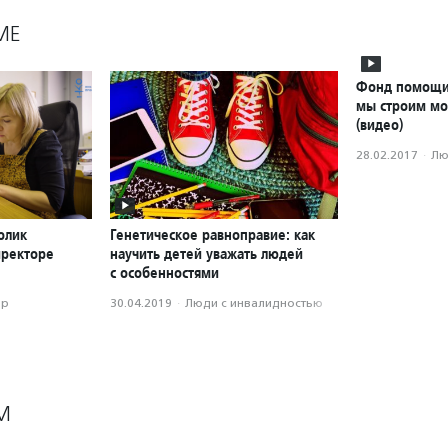
МЕ
Фонд помощи 
мы строим мо
(видео)
28.02.2017
·
Лю
олик
Генетическое равноправие: как
иректоре
научить детей уважать людей
с особенностями
ор
30.04.2019
·
Люди с инвалидностью
М