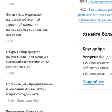
ТЕГИ:
лекарственно
17:00
НКО:
Фонд поддерж
редкими (орфанными
Фонд «Наш Норильск»
напомнил об осенней
"Общество пациенто
заявочной кампании
на поддержку социальных
Узнайте боль
проектов
16:31
Круг добра
Открыт сбор средств
Услуги:
Фонд «К
на фестиваль для женщин
с онкозаболеваниями «Еще
заболеваниями, 
краше в танце»
заболеваниями, 
заболеваний, п
14:50
Подробнее
Организация «Продвижение»
и компания «Инва-Титан»
будут сотрудничать
13:30
·
Прислано НКО
Пенсионеры Самарской