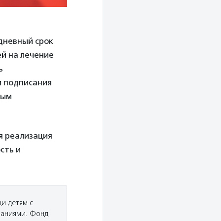
дневный срок
ей на лечение
ь
и подписания
ным
я реализация
сть и
и детям с
ваниями. Фонд