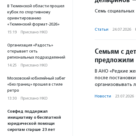
В Тюменской области прошел
Семь социальных 
кубок по спортивному
ориентированию
«Тюменский формат-2026»
Статьи
·
24.07.2026
·
15:19
·
Прислано НКО
Организация «Радость»
Семьям с де
открывает сеть
региональных подразделений
предложили 
14:25
·
Прислано НКО
В АНО «Редкие же
после постановки
Московский юбилейный забег
организовывать л
«Без границ» прошел в стиле
ретро
Новости
·
23.07.2026
13:30
·
Прислано НКО
Совфед поддержал
инициативу о бесплатной
юридической помощи
сиротам старше 23 лет