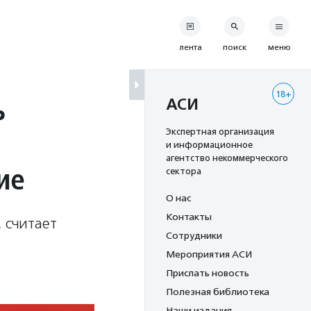
лента
поиск
меню
18+
ь
АСИ
Экспертная организация
и информационное
агентство некоммерческого
ие
сектора
О нас
Контакты
 считает
Сотрудники
Мероприятия АСИ
Прислать новость
Полезная библиотека
Наши издания