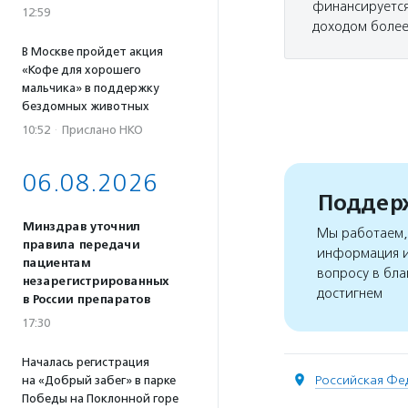
финансируется
12:59
доходом более 
В Москве пройдет акция
«Кофе для хорошего
мальчика» в поддержку
бездомных животных
10:52
·
Прислано НКО
06.08.2026
Поддерж
Минздрав уточнил
Мы работаем, 
правила передачи
информация и
пациентам
вопросу в бла
незарегистрированных
достигнем
в России препаратов
17:30
Началась регистрация
Российская Фе
на «Добрый забег» в парке
Победы на Поклонной горе