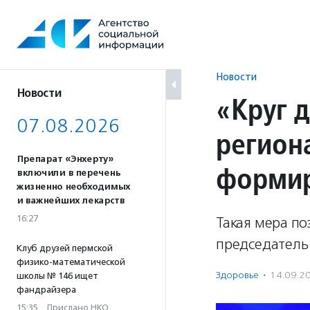
Перейти
к
содержанию
Новости
Новости
«Круг 
07.08.2026
регион
Препарат «Энхерту»
формир
включили в перечень
жизненно необходимых
и важнейших лекарств
16:27
Такая мера по
председатель
Клуб друзей пермской
физико-математической
Здоровье
·
14.09.2
школы № 146 ищет
фандрайзера
15:35
·
Прислано НКО