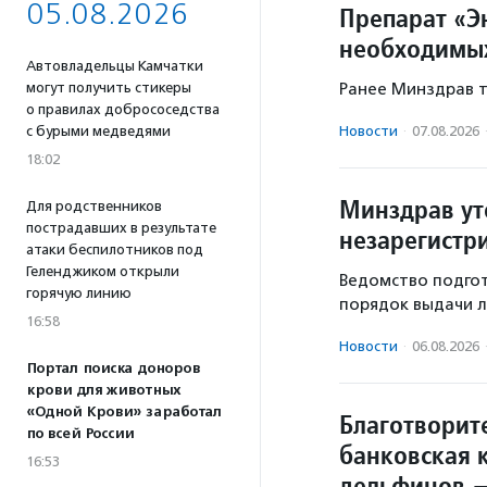
05.08.2026
Препарат «Э
необходимых
Автовладельцы Камчатки
Ранее Минздрав т
могут получить стикеры
о правилах добрососедства
Новости
·
07.08.2026
с бурыми медведями
18:02
Минздрав ут
Для родственников
пострадавших в результате
незарегистр
атаки беспилотников под
Геленджиком открыли
Ведомство подгот
горячую линию
порядок выдачи л
16:58
Новости
·
06.08.2026
Портал поиска доноров
крови для животных
«Одной Крови» заработал
Благотворит
по всей России
банковская к
16:53
дельфинов 