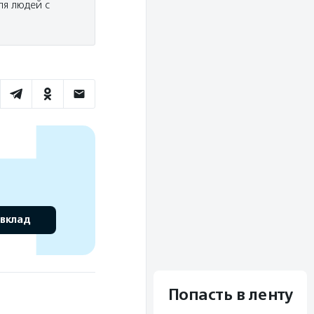
ля людей с
 вклад
Попасть в ленту