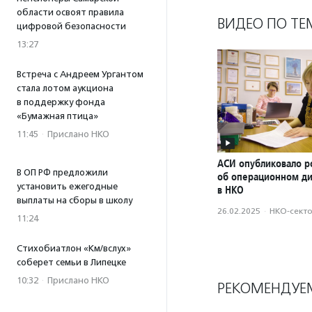
области освоят правила
ВИДЕО ПО ТЕ
цифровой безопасности
13:27
Встреча с Андреем Ургантом
стала лотом аукциона
в поддержку фонда
«Бумажная птица»
11:45
·
Прислано НКО
АСИ опубликовало р
В ОП РФ предложили
об операционном д
установить ежегодные
в НКО
выплаты на сборы в школу
26.02.2025
·
НКО-сект
11:24
Стихобиатлон «Км/вслух»
соберет семьи в Липецке
10:32
·
Прислано НКО
РЕКОМЕНДУЕ