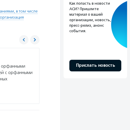
Как попасть в новости
АСИ? Пришлите
ниями, в том числе
материал о вашей
организация
организации, новость,
пресс-релиз, анонс
события.
Общество пациентов с наследственным а
Прислать новость
с орфанными
Услуги:
Общество пациентов с наследственны
тей с орфанными
с таким заболеванием получать льготную меди
нных
и юридическую поддержку пациентам и их род
и межрегиональные…
Подробнее