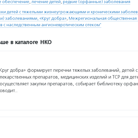
е обеспечение
,
лечение детей
,
редкие (орфанные) заболевания
ки детей с тяжелыми жизнеугрожающими и хроническими заболева
) заболеваниями, «Круг добра»
,
Межрегиональная общественная 
в с наследственным ангионевротическим отеком"
ше в каталоге НКО
руг добра» формирует перечни тяжелых заболеваний, детей 
лекарственных препаратов, медицинских изделий и ТСР для де
осуществляет закупки препаратов, собирает библиотеку орфа
роводит…