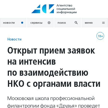
Перейти
к
содержанию
новости
сервисы
поиск
меню
18+
Новости
Открыт прием заявок
на интенсив
по взаимодействию
НКО с органами власти
Московская школа профессиональной
филантропии фонда «Друзья» проведет