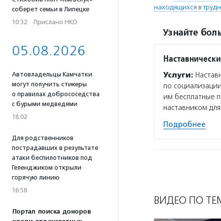
находящихся в трудн
соберет семьи в Липецке
10:32
·
Прислано НКО
Узнайте боль
05.08.2026
Наставнически
Автовладельцы Камчатки
Услуги:
Наставн
могут получить стикеры
по социализации
о правилах добрососедства
им бесплатные п
с бурыми медведями
наставником дл
18:02
Подробнее
Для родственников
пострадавших в результате
атаки беспилотников под
Геленджиком открыли
горячую линию
16:58
ВИДЕО ПО ТЕ
Портал поиска доноров