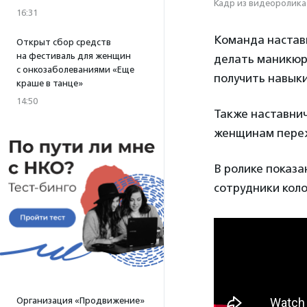
Кадр из видеоролика
16:31
Команда настав
Открыт сбор средств
на фестиваль для женщин
делать маникюр
с онкозаболеваниями «Еще
получить навыки
краше в танце»
14:50
Также наставнич
женщинам переж
В ролике показа
сотрудники коло
Организация «Продвижение»