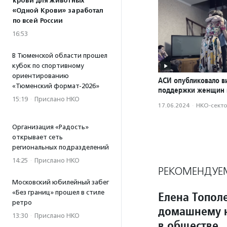
крови для животных
«Одной Крови» заработал
по всей России
16:53
В Тюменской области прошел
кубок по спортивному
ориентированию
АСИ опубликовало в
«Тюменский формат-2026»
поддержки женщин 
15:19
·
Прислано НКО
17.06.2024
·
НКО-сект
Организация «Радость»
открывает сеть
региональных подразделений
14:25
·
Прислано НКО
РЕКОМЕНДУЕ
Московский юбилейный забег
«Без границ» прошел в стиле
Елена Топол
ретро
домашнему н
13:30
·
Прислано НКО
в обществе