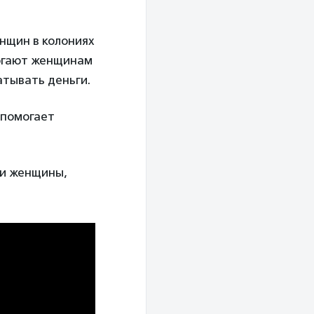
нщин в колониях
могают женщинам
атывать деньги.
 помогает
ами женщины,