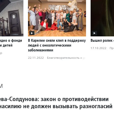
идео о фонде
В Карелии сняли клип в поддержку
Вышел ролик 
и детей
людей с онкологическими
17.10.2022
·
Пр
заболеваниями
ор
22.11.2022
·
Благотвори­тель­ность и доброволь­чест­во
М
ева-Солдунова: закон о противодействии
асилию не должен вызывать разногласий