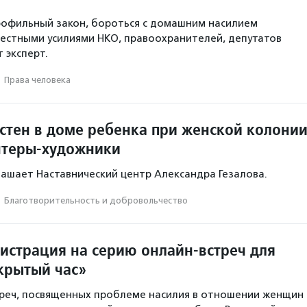
рофильный закон, бороться с домашним насилием
естными усилиями НКО, правоохранителей, депутатов
т эксперт.
·
Права человека
 стен в доме ребенка при женской колони
нтеры-художники
ашает Наставнический центр Александра Гезалова.
·
Благотвори­тель­ность и доброволь­чест­во
гистрация на серию онлайн-встреч для
крытый час»
треч, посвященных проблеме насилия в отношении женщин