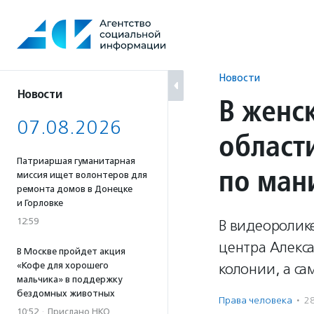
Перейти
к
содержанию
Новости
Новости
В женс
07.08.2026
област
Патриаршая гуманитарная
по ман
миссия ищет волонтеров для
ремонта домов в Донецке
и Горловке
12:59
В видеоролике
центра Алекса
В Москве пройдет акция
«Кофе для хорошего
колонии, а с
мальчика» в поддержку
бездомных животных
Права человека
·
2
10:52
·
Прислано НКО