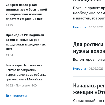
Совфед поддержал
Пока не принят п
инициативу о бесплатной
необходимо совм
юридической помощи
и властей, говори
сиротам старше 23 лет
13:19
Новости
·
10.06.2026
Президент РФ подписал
закон о новых мерах
Для росписи
поддержки молодежных
нужны воло
НКО
13:04
Волонтеров пригл
Волонтеры Наставнического
Новости
·
08.06.2026
центра преобразили
территорию дома ребенка
при колонии в Можайске
Началась ре
10:32
·
Прислано НКО
женщин «От
Все новости
Серия онлайн-вс