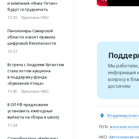
и компания «Инва-Титан»
будут сотрудничать
13:30
·
Прислано НКО
Пенсионеры Самарской
области освоят правила
цифровой безопасности
13:27
Поддерж
Встреча с Андреем Ургантом
Мы работаем, 
стала лотом аукциона
информация и
в поддержку фонда
вопросу в бла
«Бумажная птица»
достигнем
11:45
·
Прислано НКО
В ОП РФ предложили
установить ежегодные
Владимирская 
выплаты на сборы в школу
11:24
ТЕГИ:
женские коло
НКО:
Автономная не
Стихобиатлон «Км/вслух»