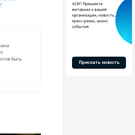
АСИ? Пришлите
а"
материал о вашей
организации, новость,
пресс-релиз, анонс
события.
инги
ет
готов быть
Прислать новость