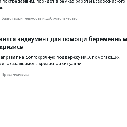
 пострадавшим, пройдет в рамках работы Всероссийского
я.
·
Благотвори­тель­ность и доброволь­чест­во
явился эндаумент для помощи беременны
 кризисе
направят на долгосрочную поддержку НКО, помогающих
и, оказавшимся в кризисной ситуации.
·
Права человека