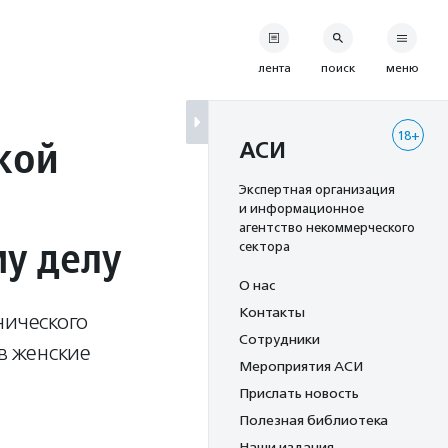
лента
поиск
меню
18+
кой
АСИ
Экспертная организация
и информационное
агентство некоммерческого
у делу
сектора
О нас
Контакты
нического
Сотрудники
 в женские
Мероприятия АСИ
Прислать новость
Полезная библиотека
Наши издания