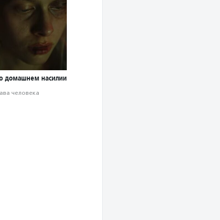
о домашнем насилии
ава человека