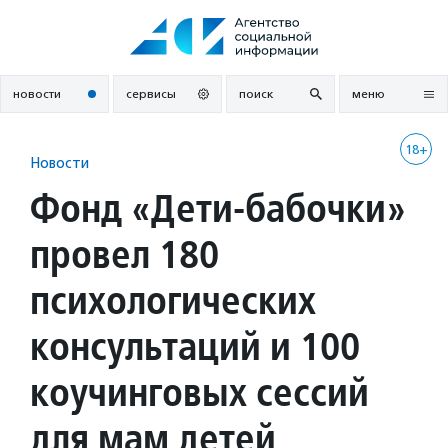
Перейти
к
содержанию
новости
сервисы
поиск
меню
18+
Новости
Фонд «Дети-бабочки»
провел 180
психологических
консультаций и 100
коучинговых сессий
для мам детей