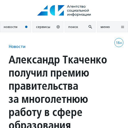
Перейти
к
содержанию
новости
сервисы
поиск
меню
18+
Новости
Александр Ткаченко
получил премию
правительства
за многолетнюю
работу в сфере
образования