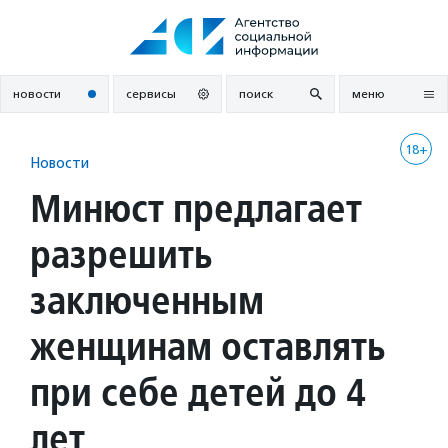
Перейти
к
содержанию
новости
сервисы
поиск
меню
18+
Новости
Минюст предлагает
разрешить
заключенным
женщинам оставлять
при себе детей до 4
лет