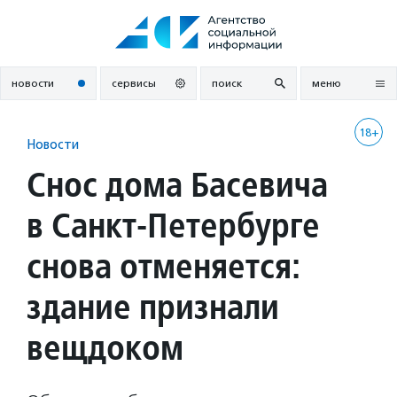
Перейти
к
содержанию
новости
сервисы
поиск
меню
18+
Новости
Снос дома Басевича
в Санкт-Петербурге
снова отменяется:
здание признали
вещдоком