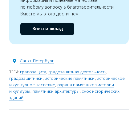
информация и полезные материалы
по любому вопросу в благотворительности.
Вместе мы этого достигнем
Внести вклад
Санкт-Петербург
ТЕГИ:
градозащита
,
градозащитная деятельность
,
градозащитники
,
исторические памятники
,
историческое
и культурное наследие
,
охрана памятников истории
и культуры
,
памятники архитектуры
,
снос исторических
зданий