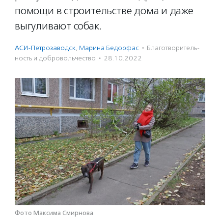
помощи в строительстве дома и даже
выгуливают собак.
АСИ-Петрозаводск
,
Марина Бедорфас
·
Благотвори­тель­
ность и доброволь­чест­во
·
28.10.2022
Фото Максима Смирнова