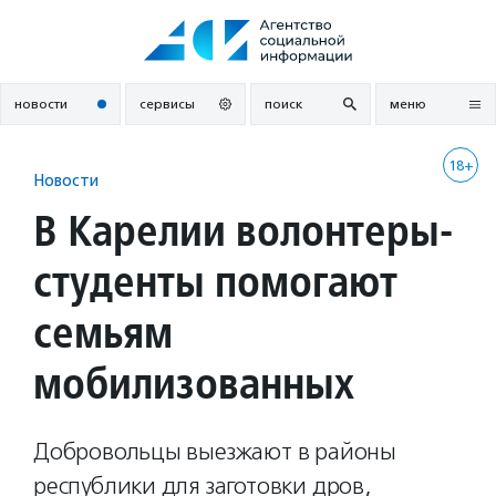
Перейти
к
содержанию
новости
сервисы
поиск
меню
18+
Новости
В Карелии волонтеры-
студенты помогают
семьям
мобилизованных
Добровольцы выезжают в районы
республики для заготовки дров,