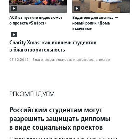
АСИ выпустило видеосюжет
Водитель для хосписа —
о проекте «5 вёрст»
новый ролик «Дома
с маяком»
Charity Xmas: как вовлечь студентов
в благотворительность
05.12.2019
·
Благотвори­тель­ность и доброволь­чест­во
РЕКОМЕНДУЕМ
Российским студентам могут
разрешить защищать дипломы
в виде социальных проектов
Такой формат призван привлечь новые кадры