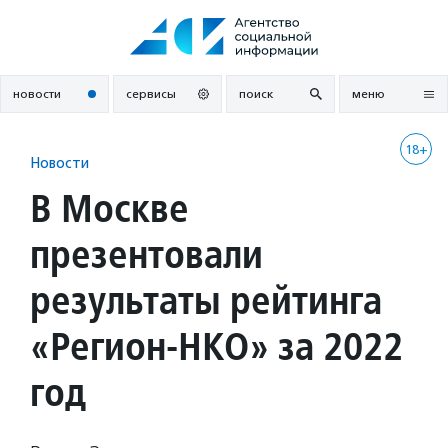
Перейти
к
содержанию
новости
сервисы
поиск
меню
18+
Новости
В Москве
презентовали
результаты рейтинга
«Регион-НКО» за 2022
год