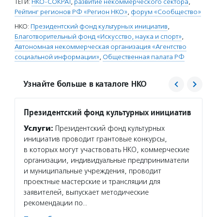
ТЕГИ:
НКО-СОКРАТ
,
развитие некоммерческого сектора
,
Рейтинг регионов РФ «Регион НКО»
,
форум «Сообщество»
НКО:
Президентский фонд культурных инициатив
,
Благотворительный фонд «Искусство, наука и спорт»
,
Автономная некоммерческая организация «Агентство
социальной информации»
,
Общественная палата РФ
Узнайте больше в каталоге НКО
Президентский фонд культурных инициатив
Искусс
Услуги:
Президентский фонд культурных
Услуг
инициатив проводит грантовые конкурсы,
обучае
в которых могут участвовать НКО, коммерческие
провод
организации, индивидуальные предприниматели
в проф
и муниципальные учреждения, проводит
стажир
проектные мастерские и трансляции для
проект
заявителей, выпускает методические
Подро
рекомендации по…