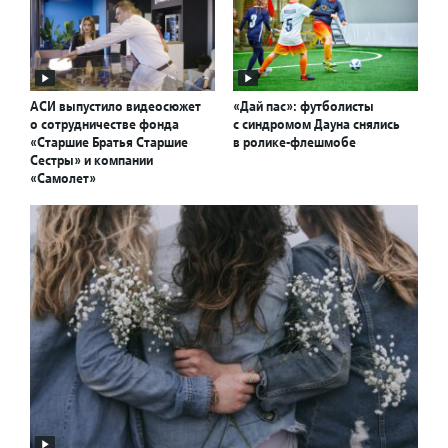
АСИ выпустило видеосюжет
«Дай пас»: футболисты
о сотрудничестве фонда
с синдромом Дауна снялись
«Старшие Братья Старшие
в ролике-флешмобе
Сестры» и компании
«Самолет»