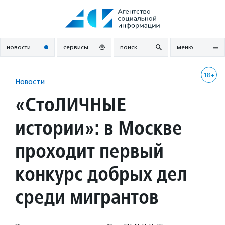
Перейти
к
содержанию
новости
сервисы
поиск
меню
18+
Новости
«СтоЛИЧНЫЕ
истории»: в Москве
проходит первый
конкурс добрых дел
среди мигрантов