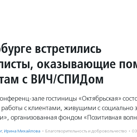
рбурге встретились
листы, оказывающие п
там с ВИЧ/СПИДом
конференц-зале гостиницы «Октябрьская» сост
 работы с клиентами, живущими с социально
и», организованная фондом «Позитивная волн
г
,
Ирина Михайлова
·
Благотвори­тель­ность и доброволь­чест­во
·
03