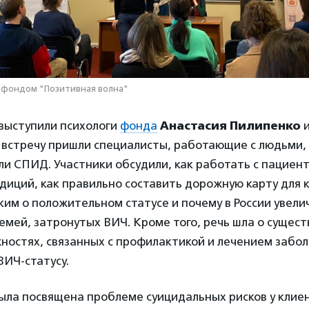
 фондом "Позитивная волна"
ыступили психологи
фонда
Анастасия Пилипенко
а встречу пришли специалисты, работающие с людьми, 
и СПИД. Участники обсудили, как работать с пациен
диций, как правильно составить дорожную карту для к
ким о положительном статусе и почему в России увели
мей, затронутых ВИЧ. Кроме того, речь шла о сущес
жностях, связанных с профилактикой и лечением забо
ВИЧ-статусу.
ыла посвящена проблеме суицидальных рисков у клие