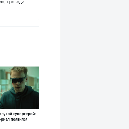
ию, проводит…
глухой супергерой:
ериал появился