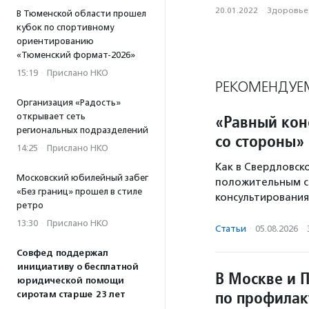
20.01.2022
·
Здоровье
В Тюменской области прошел
кубок по спортивному
ориентированию
«Тюменский формат-2026»
15:19
·
Прислано НКО
РЕКОМЕНДУЕ
Организация «Радость»
открывает сеть
«Равный кон
региональных подразделений
со стороны»
14:25
·
Прислано НКО
Как в Свердловск
Московский юбилейный забег
положительным ст
«Без границ» прошел в стиле
консультирования
ретро
13:30
·
Прислано НКО
Статьи
·
05.08.2026
·
Совфед поддержал
инициативу о бесплатной
В Москве и 
юридической помощи
по профилак
сиротам старше 23 лет