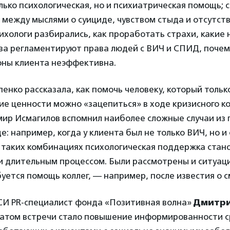
лько психологическая, но и психиатрическая помощь;
и между мыслями о суициде, чувством стыда и отсутст
хологи разбирались, как проработать страхи, какие
ва регламентируют права людей с ВИЧ и СПИД, почем
оны клиента неэффективна.
енко рассказала, как помочь человеку, который только
кие ценности можно «зацепиться» в ходе кризисного к
мир Исмагилов вспомнил наиболее сложные случаи из 
е: например, когда у клиента был не только ВИЧ, но и
и таких комбинациях психологическая поддержка стан
и длительным процессом. Были рассмотрены и ситуаци
уется помощь коллег, — например, после известия о с
АСИ PR-специалист фонда «Позитивная волна»
Дмитри
татом встречи стало повышение информированности 