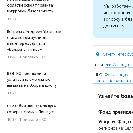
области освоят правила
Мы работаем, 
цифровой безопасности
информация и
13:27
вопросу в бла
достигнем
Встреча с Андреем Ургантом
стала лотом аукциона
в поддержку фонда
«Бумажная птица»
Санкт-Петербу
11:45
·
Прислано НКО
ТЕГИ:
ВИЧ/СПИД
,
пр
В ОП РФ предложили
НКО:
Фонд социальн
установить ежегодные
грантов по развити
выплаты на сборы в школу
11:24
Узнайте боль
Стихобиатлон «Км/вслух»
Фонд президен
соберет семьи в Липецке
10:32
·
Прислано НКО
Услуги:
Фонд пр
регионов (в цел