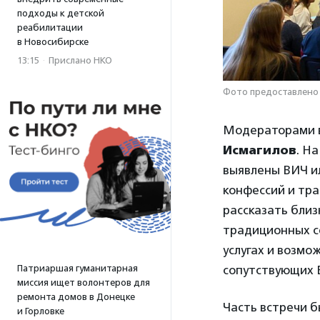
подходы к детской
реабилитации
в Новосибирске
13:15
·
Прислано НКО
Фото предоставлено
Модераторами в
Исмагилов
. Н
выявлены ВИЧ ил
конфессий и тра
рассказать близ
традиционных се
услугах и возмо
Патриаршая гуманитарная
сопутствующих 
миссия ищет волонтеров для
ремонта домов в Донецке
Часть встречи б
и Горловке