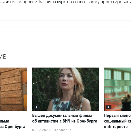
заявителям пройти базовый курс по социальному проектирован
МЕ
Вышел документальный фильм
Первый слепо
ильма
об активистке с ВИЧ из Оренбурга
социальный с
 из Оренбурга
в Интернете
01.12.2021
·
Здоровье