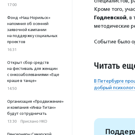
специалистов, 
17:00
Кроме того, уч
Годлевской
, в
Фонд «Наш Норильск»
напомнил об осенней
методические р
заявочной кампании
на поддержку социальных
Событие было о
проектов
16:31
Читать ещ
Открыт сбор средств
на фестиваль для женщин
с онкозаболеваниями «Еще
краше в танце»
В Петербурге пр
добрый психолог
14:50
Организация «Продвижение»
и компания «Инва-Титан»
будут сотрудничать
13:30
·
Прислано НКО
Поддерж
Пенсионеры Самарской