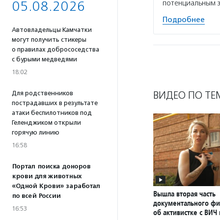
05.08.2026
потенциальным 
Подробнее
Автовладельцы Камчатки
могут получить стикеры
о правилах добрососедства
с бурыми медведями
18:02
ВИДЕО ПО ТЕ
Для родственников
пострадавших в результате
атаки беспилотников под
Геленджиком открыли
горячую линию
16:58
Портал поиска доноров
крови для животных
«Одной Крови» заработал
Вышла вторая часть
по всей России
документального ф
16:53
об активистке с ВИЧ