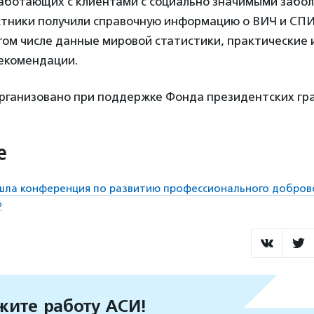
работающих с клиентами с социально значимыми забо
астники получили справочную информацию о ВИЧ и СП
 том числе данные мировой статистики, практические
екомендации.
рганизовано при поддержке Фонда президентских гра
е
ошла конференция по развитию профессионального добров
»
ите работу АСИ!