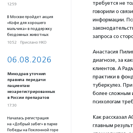
требуется не то
12:59
говорили о связ
В Москве пройдет акция
информации. Пси
«Кофе для хорошего
законодательст
мальчика» в поддержку
бездомных животных
запроса со стор
10:52
·
Прислано НКО
Анастасия Пилип
06.08.2026
диагнозе, за ка
клиентов. А Рад
Минздрав уточнил
практики в фонд
правила передачи
туберкулез. Пр
пациентам
незарегистрированных
более сложным 
в России препаратов
психологам треб
17:30
Как рассказал 
Началась регистрация
на «Добрый забег» в парке
главным резуль
Победы на Поклонной горе