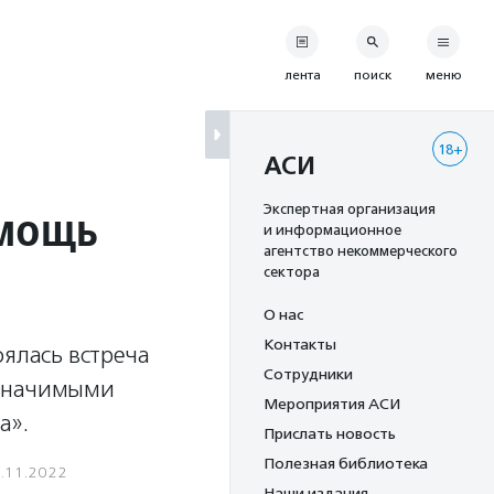
лента
поиск
меню
18+
АСИ
омощь
Экспертная организация
и информационное
агентство некоммерческого
сектора
О нас
Контакты
оялась встреча
Сотрудники
 значимыми
Мероприятия АСИ
а».
Прислать новость
Полезная библиотека
.11.2022
Наши издания