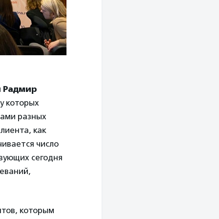
и
Радмир
у которых
тами разных
лиента, как
чивается число
твующих сегодня
леваний,
нтов, которым