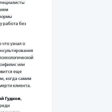
 специалисты
вием
 нормы
у работа без
 что узнал о
онсультирования
психологической
 сифилис или
овится еще
и, когда самим
мерти клиента.
й Гудков
,
среди