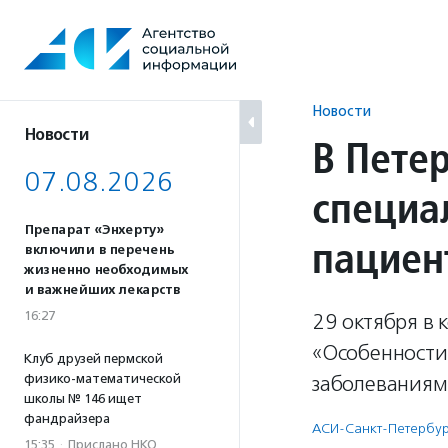
Перейти
к
содержанию
Новости
Новости
В Пете
07.08.2026
специа
Препарат «Энхерту»
пациен
включили в перечень
жизненно необходимых
и важнейших лекарств
16:27
29 октября в 
«Особенности
Клуб друзей пермской
физико-математической
заболеваниям
школы № 146 ищет
фандрайзера
АСИ-Санкт-Петербур
15:35
·
Прислано НКО