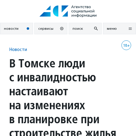
Перейти
к
содержанию
новости
сервисы
поиск
меню
18+
Новости
В Томске люди
с инвалидностью
настаивают
на изменениях
в планировке при
строительстве жилья