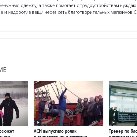
ненужную одежду, а также помогает с трудоустройствам нужда
е и недорогие вещи через сеть благотворительных магазинов Ch
МЕ
еосюжет
АСИ выпустило ролик
Тренер по бас
онном
о социализации и развитии
с аутизмом и