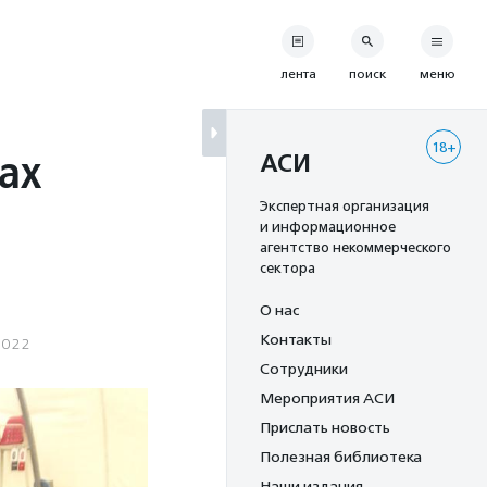
лента
поиск
меню
18+
ах
АСИ
Экспертная организация
и информационное
агентство некоммерческого
сектора
О нас
Контакты
2022
Сотрудники
Мероприятия АСИ
Прислать новость
Полезная библиотека
Наши издания