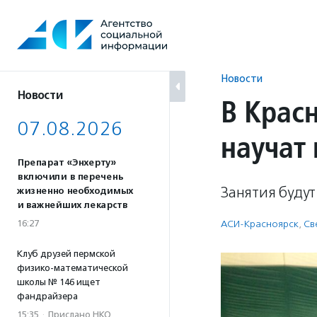
Перейти
к
содержанию
Новости
Новости
В Крас
07.08.2026
научат 
Препарат «Энхерту»
включили в перечень
Занятия буду
жизненно необходимых
и важнейших лекарств
16:27
АСИ-Красноярск
,
Св
Клуб друзей пермской
физико-математической
школы № 146 ищет
фандрайзера
15:35
·
Прислано НКО