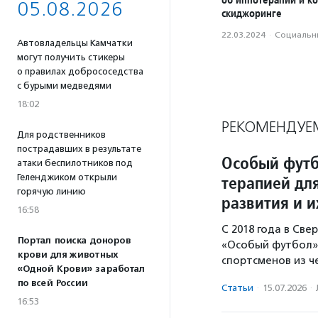
05.08.2026
скиджоринге
22.03.2024
·
Социальн
Автовладельцы Камчатки
могут получить стикеры
о правилах добрососедства
с бурыми медведями
18:02
РЕКОМЕНДУЕ
Для родственников
пострадавших в результате
Особый футб
атаки беспилотников под
Геленджиком открыли
терапией дл
горячую линию
развития и 
16:58
С 2018 года в Св
Портал поиска доноров
«Особый футбол».
крови для животных
спортсменов из ч
«Одной Крови» заработал
по всей России
Статьи
·
15.07.2026
·
16:53