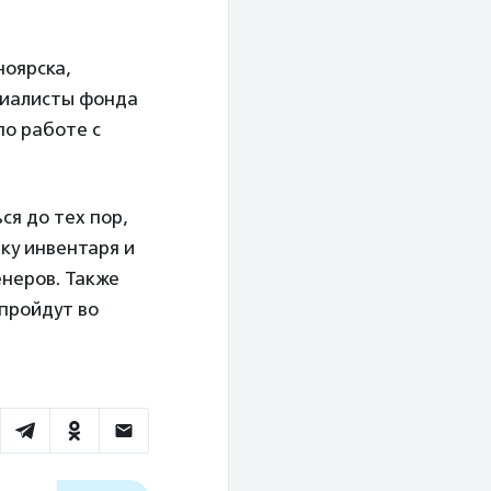
ноярска,
циалисты фонда
по работе с
ся до тех пор,
ку инвентаря и
неров. Также
 пройдут во