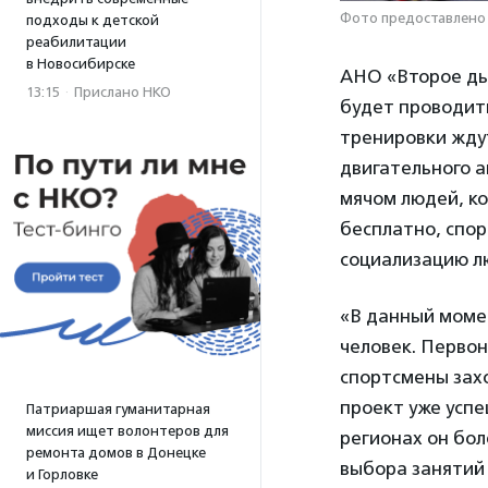
Фото предоставлено
подходы к детской
реабилитации
в Новосибирске
АНО «Второе ды
13:15
·
Прислано НКО
будет проводит
тренировки ждут
двигательного 
мячом людей, ко
бесплатно, спо
социализацию л
«В данный момен
человек. Первон
спортсмены захо
проект уже успе
Патриаршая гуманитарная
миссия ищет волонтеров для
регионах он бол
ремонта домов в Донецке
выбора занятий
и Горловке