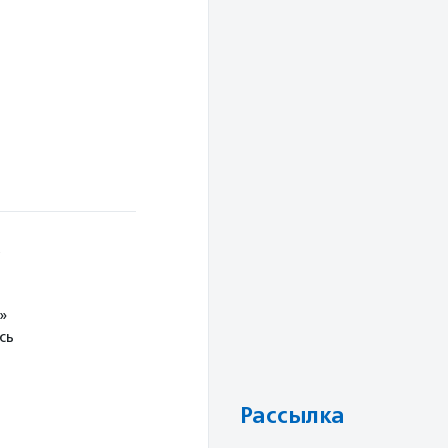
е
»
сь
Рассылка