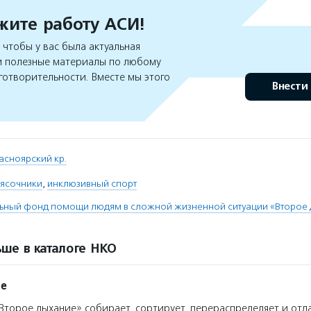
ите работу АСИ!
чтобы у вас была актуальная
 полезные материалы по любому
готворительности. Вместе мы этого
Внести
асноярский кр.
ясочники
,
инклюзивный спорт
льный фонд помощи людям в сложной жизненной ситуации «Второе
ше в каталоге НКО
ие
торое дыхание» собирает, сортирует, перераспределяет и отд