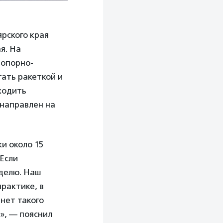
рского края
я. На
 опорно-
ать ракеткой и
ходить
 направлен на
и около 15
 Если
еделю. Наш
практике, в
 нет такого
», — пояснил