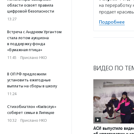
на переработку 
области освоят правила
цифровой безопасности
продает красивы
13:27
Подробнее
Встреча с Андреем Ургантом
стала лотом аукциона
в поддержку фонда
«Бумажная птица»
11:45
·
Прислано НКО
ВИДЕО ПО ТЕ
В ОП РФ предложили
установить ежегодные
выплаты на сборы в школу
11:24
Стихобиатлон «Км/вслух»
соберет семьи в Липецке
10:32
·
Прислано НКО
АСИ выпустило вид
об иппотерапии и к