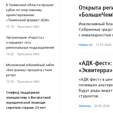
В Тюменской области прошел
Открыта рег
кубок по спортивному
«БольшеЧе
ориентированию
«Тюменский формат-2026»
Инклюзивный благ
15:19
·
Прислано НКО
Собранные средст
с инвалидностью 
Организация «Радость»
открывает сеть
Новости
·
13.07.2026
региональных подразделений
14:25
·
Прислано НКО
«АДК-фест»:
Московский юбилейный забег
«Эквитерра»
«Без границ» прошел в стиле
ретро
«АДК-фест» в цен
13:30
·
Прислано НКО
посвящен альтерн
будут рады видет
Совфед поддержал
студентов…
инициативу о бесплатной
юридической помощи
Анонсы
·
20.05.2026
·
сиротам старше 23 лет