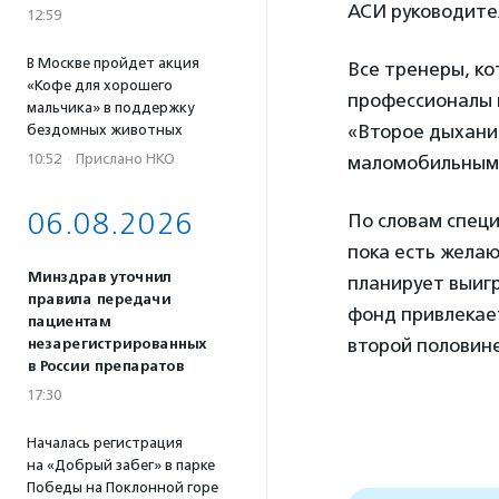
АСИ руководите
12:59
В Москве пройдет акция
Все тренеры, ко
«Кофе для хорошего
профессионалы 
мальчика» в поддержку
«Второе дыхани
бездомных животных
10:52
·
Прислано НКО
маломобильным
06.08.2026
По словам специ
пока есть желаю
Минздрав уточнил
планирует выиг
правила передачи
фонд привлекает
пациентам
второй половине
незарегистрированных
в России препаратов
17:30
Началась регистрация
на «Добрый забег» в парке
Победы на Поклонной горе