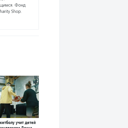
ющимся. Фонд
arity Shop.
кетболу учит детей
 синдромом Дауна