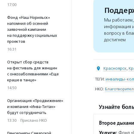
17:00
Поддерж
Фонд «Наш Норильск»
Мы работаем, 
напомнил об осенней
информация и
заявочной кампании
вопросу в бла
на поддержку социальных
достигнем
проектов
16:31
Открыт сбор средств
на фестиваль для женщин
Красноярск
,
Кр
с онкозаболеваниями «Еще
ТЕГИ:
инвалиды-кол
краше в танце»
14:50
НКО:
Благотворите
Организация «Продвижение»
Узнайте боль
и компания «Инва-Титан»
будут сотрудничать
13:30
·
Прислано НКО
Второе дыхан
Услуги:
Фонд «В
Пенсионеры Самарской