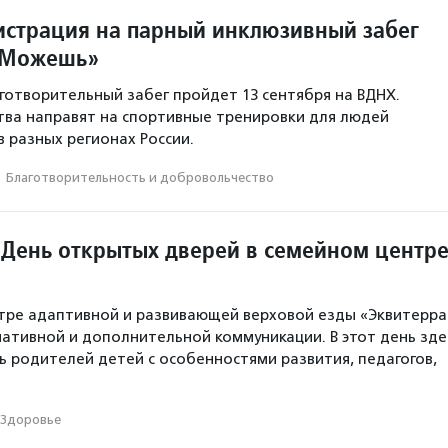
истрация на парный инклюзивный забег
мМожешь»
отворительный забег пройдет 13 сентября на ВДНХ.
ва направят на спортивные тренировки для людей
в разных регионах России.
·
Благотвори­тель­ность и доброволь­чест­во
 День открытых дверей в семейном центр
тре адаптивной и развивающей верховой езды «Эквитерра
ативной и дополнительной коммуникации. В этот день зде
ь родителей детей с особенностями развития, педагогов,
Здоровье