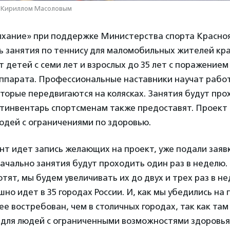
 Кириллом Масоловым
хание» при поддержке Министерства спорта Красноя
ь занятия по теннису для маломобильных жителей кра
 детей с семи лет и взрослых до 35 лет с поражением
аппарата. Профессиональные наставники научат работ
торые передвигаются на колясках. Занятия будут про
ртинвентарь спортсменам также предоставят. Проект
юдей с ограничениями по здоровью.
т идет запись желающих на проект, уже подали заявк
ачально занятия будут проходить один раз в неделю.
тят, мы будем увеличивать их до двух и трех раз в н
шно идет в 35 городах России. И, как мы убедились на 
ее востребован, чем в столичных городах, так как там
 для людей с ограниченными возможностями здоровья