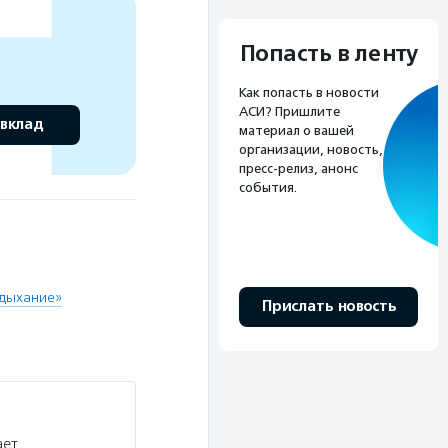
Попасть в ленту
Как попасть в новости
АСИ? Пришлите
 вклад
материал о вашей
организации, новость,
пресс-релиз, анонс
события.
 дыхание»
Прислать новость
ает