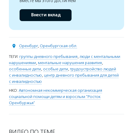
Вместе мы этого достигнем
Внести вклад
Оренбург
,
Оренбургская обл.
ТЕГИ:
группы дневного пребывания
,
люди с ментальными
нарушениями
,
ментальные нарушения развития
,
особенные дети
,
особые дети
,
трудоустройство людей
с инвалидностью
,
центр дневного пребывания для детей
с инвалидностью
НКО:
Автономная некоммерческая организация
социальной помощи детям и взрослым "Росток
Оренбуржья"
ВИДЕО ПО ТЕМЕ