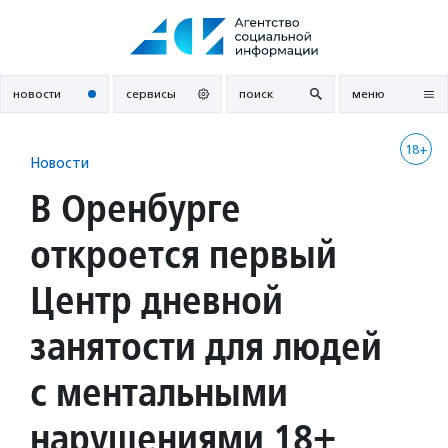
Перейти
к
содержанию
новости
сервисы
поиск
меню
18+
Новости
В Оренбурге
откроется первый
Центр дневной
занятости для людей
с ментальными
нарушениями 18+