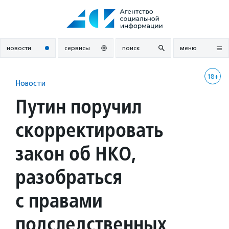
Перейти
к
содержанию
новости
сервисы
поиск
меню
18+
Новости
Путин поручил
скорректировать
закон об НКО,
разобраться
с правами
подследственных