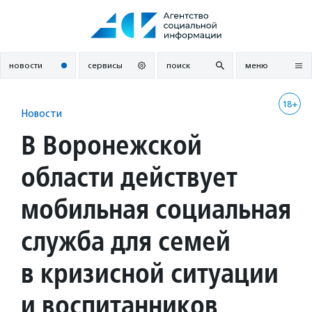
Перейти
к
содержанию
новости
сервисы
поиск
меню
18+
Новости
В Воронежской
области действует
мобильная социальная
служба для семей
в кризисной ситуации
и воспитанников