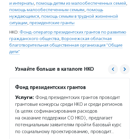
и интернаты
,
помощь детям из малообеспеченных семей
,
помощь малообеспеченным семьям
,
помощь
нуждающимся
,
помощь семьям в трудной жизненной
ситуации
,
президентские гранты
НКО:
Фонд-оператор президентских грантов по развитию
гражданского общества
,
Воронежская областная
благотворительная общественная организация "Общие
дети"
Узнайте больше в каталоге НКО
Фонд президентских грантов
Общие
Услуги:
Фонд президентских грантов проводит
Услуг
грантовые конкурсы среди НКО и среди регионов
дети» 
(в целях софинансирования расходов
отказн
на оказание поддержки СО НКО), предлагает
приемн
потенциальным заявителям пройти базовый курс
настав
по социальному проектированию, проводит…
и помо
жизни,