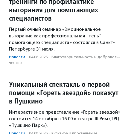
тренинги по профилактике
выгорания для помогающих
специалистов
Первый очный семинар «Эмоциональное
выгорание как профессиональная “тень“
помогающего специалиста» состоялся в Санкт-
Петербурге 31 июля.
Новости
·
04.08.2026
·
Благотвори­тель­ность и доброволь­
чест­во
Уникальный спектакль о первой
помощи «Гореть звездой» покажут
в Пушкино
Интерактивное представление «Гореть звездой»
состоится 14 октября в 16:00 в театре III Рим (ТРЦ
«Пушкино Парк»).
Новости
·
04.08.2026
·
Культура и просвещение