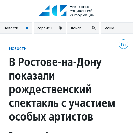
Перейти
к
содержанию
новости
сервисы
поиск
меню
18+
Новости
В Ростове-на-Дону
показали
рождественский
спектакль с участием
особых артистов