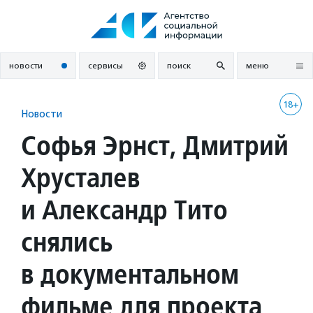
Перейти
к
содержанию
новости
сервисы
поиск
меню
18+
Новости
Софья Эрнст, Дмитрий
Хрусталев
и Александр Тито
снялись
в документальном
фильме для проекта