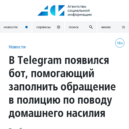
Перейти
к
содержанию
новости
сервисы
поиск
меню
18+
Новости
В Telegram появился
бот, помогающий
заполнить обращение
в полицию по поводу
домашнего насилия