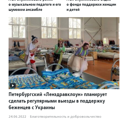
о музыкальном педагоге и его
о фонде поддержки женщин
шумовом ансамбле
и детей
Петербургский «Ленздравклоун» планирует
сделать регулярными выезды в поддержку
беженцев с Украины
24.06.2022
·
Благотвори­тель­ность и доброволь­чест­во