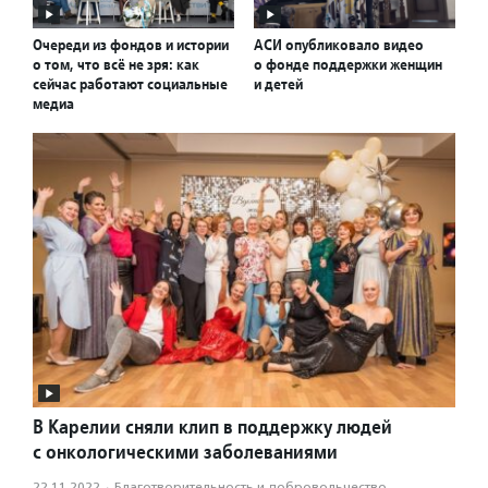
Очереди из фондов и истории
АСИ опубликовало видео
о том, что всё не зря: как
о фонде поддержки женщин
сейчас работают социальные
и детей
медиа
В Карелии сняли клип в поддержку людей
с онкологическими заболеваниями
22.11.2022
·
Благотвори­тель­ность и доброволь­чест­во