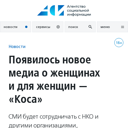
Перейти
к
содержанию
новости
сервисы
поиск
меню
18+
Новости
Появилось новое
медиа о женщинах
и для женщин —
«Коса»
СМИ будет сотрудничать с НКО и
другими организациями,